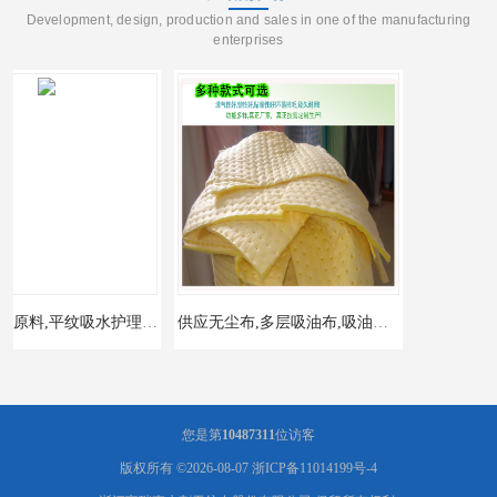
Development, design, production and sales in one of the manufacturing
enterprises
布
供应无尘布,多层吸油布,吸油垫无纺布,汽车修理用吸油无纺布
您是第
10487311
位访客
版权所有 ©2026-08-07
浙ICP备11014199号-4