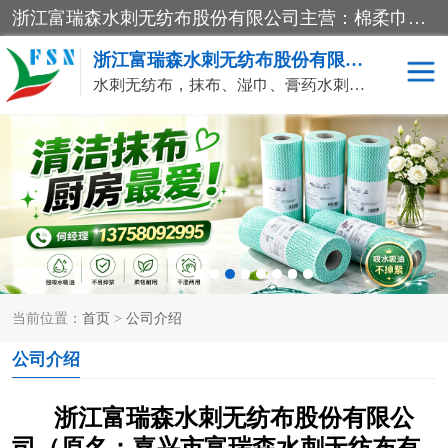
浙江富瑞森水刺无纺布股份有限公司主营：棉柔巾水刺无纺布、水刺布、水刺无纺布、膏药水刺无纺布、清洁抹布、湿巾、针刺无纺布、珍珠纹水刺无纺布、无纺布清洁抹布等产品。浙江富瑞森水刺无纺布股份有限公司积倡导由工程师全面负责生产工艺、产品质量检测的管理模式，通过ISO9001质量体系认证。
浙江富瑞森水刺无纺布股份有限公司
水刺无纺布，抹布、湿巾、膏药水刺无纺布、棉柔巾水刺无纺布、水刺布
水刺布
巴布贴水刺布
PVC革基布
无纺布清洁抹布
防护口罩帽子床单
抗菌等功能性产品
当前位置：
首页
>
公司介绍
多种清洁尘掸
珍珠纹水刺无纺布
公司介绍
洁面巾水刺无纺布
针刺无纺布
浙江富瑞森水刺无纺布股份有限公
膏药水刺无纺布
湿巾