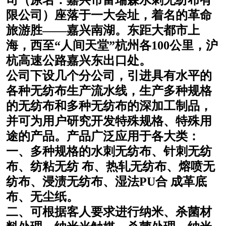
司（原名：嘉兴市富瑞森水刺无纺布有
棉柔巾水刺无纺布
印花压花复合布
限公司）座落于一大会址，着名的革命
旅游胜——嘉兴南湖。东距大都市上
水刺无纺布
地拖布
海，西至“人间天堂”杭州各100公里，沪
杭高速公路嘉兴东出口处。
懒人抹布
清洁抹布
公司下设几个分公司，引进具有水平的
各种无纺布生产流水线，生产多种规格
的无纺布和多种无纺布的深加工制品，
并可为用户研究开发特殊规格、特殊用
途的产品。产品广泛应用于各大类：
一、多种规格的水刺无纺布、针刺无纺
布、纺粘无纺 布、热轧无纺布、熔喷无
纺布、浸渍无纺布、湿法PU合 成革底
布、无尘纸。
二、可根据客人要求进行纳米、杀菌材