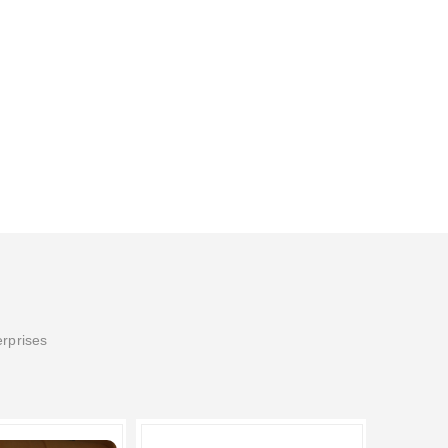
erprises