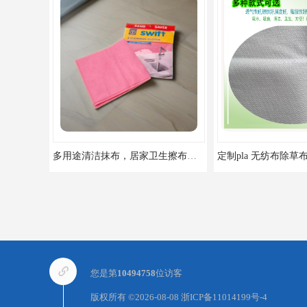
多用途清洁抹布，居家卫生擦布，地板厨房清洁擦布及抹布卷材
您是第
10494758
位访客
版权所有 ©2026-08-08
浙ICP备11014199号-4