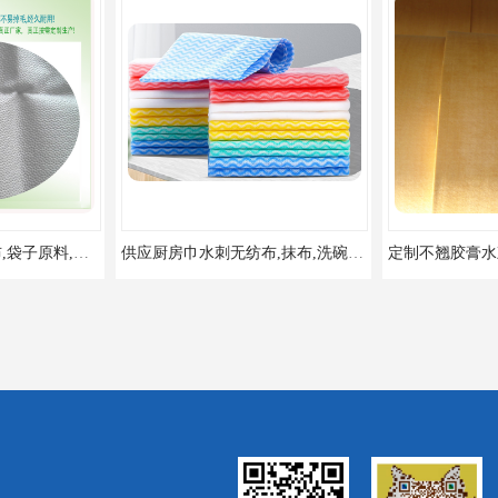
定制pla 无纺布除草布,袋子原料,可降解pla无纺布,pla无纺布卷材
供应厨房巾水刺无纺布,抹布,洗碗巾原料,汽车等多种清洁水刺布