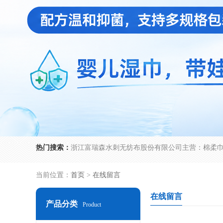
热门搜索：
当前位置：
首页
>
在线留言
在线留言
产品分类
Product