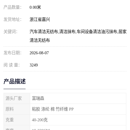
产品数量：
0.00米
发货地址：
浙江省嘉兴
关键词：
汽车清洁无纺布,清洁抹布,车间设备清洁油污抹布,居家
清洁无纺布
发布日期：
2026-08-07
阅 读 量：
3249
产品描述
源头厂家
富瑞森
原料
粘胶 涤纶 棉 竹纤维 PP
克重
40-200克