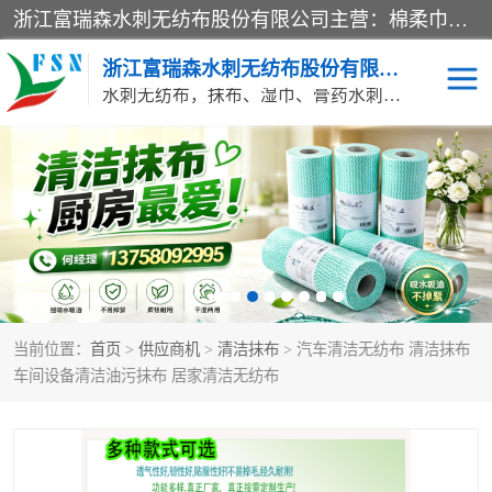
浙江富瑞森水刺无纺布股份有限公司主营：棉柔巾水刺无纺布、水刺布、水刺无纺布、膏药水刺无纺布、清洁抹布、湿巾、针刺无纺布、珍珠纹水刺无纺布、无纺布清洁抹布等产品。浙江富瑞森水刺无纺布股份有限公司积倡导由工程师全面负责生产工艺、产品质量检测的管理模式，通过ISO9001质量体系认证。
浙江富瑞森水刺无纺布股份有限公司
水刺无纺布，抹布、湿巾、膏药水刺无纺布、棉柔巾水刺无纺布、水刺布
水刺布
巴布贴水刺布
PVC革基布
无纺布清洁抹布
防护口罩帽子床单
抗菌等功能性产品
当前位置：
首页
>
供应商机
>
清洁抹布
> 汽车清洁无纺布 清洁抹布
多种清洁尘掸
珍珠纹水刺无纺布
车间设备清洁油污抹布 居家清洁无纺布
洁面巾水刺无纺布
针刺无纺布
膏药水刺无纺布
湿巾