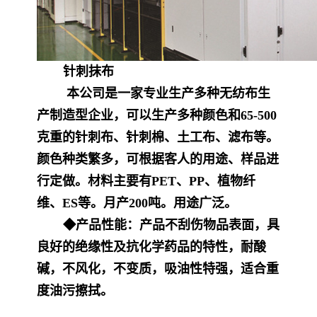
针刺抹布
本公司是一家专业生产多种无纺布生
产制造型企业，可以生产多种颜色和
65-500
克重的针刺布、针刺棉、土工布、滤布等。
颜色种类繁多，可根据客人的用途、样品进
行定做。材料主要有
PET
、
PP
、植物纤
维、
ES
等。月产
200
吨。用途广泛。
◆
产品性能：产品不刮伤物品表面，具
良好的绝缘性及抗化学药品的特性，耐酸
碱，不风化，不变质，吸油性特强，适合重
度油污擦拭。