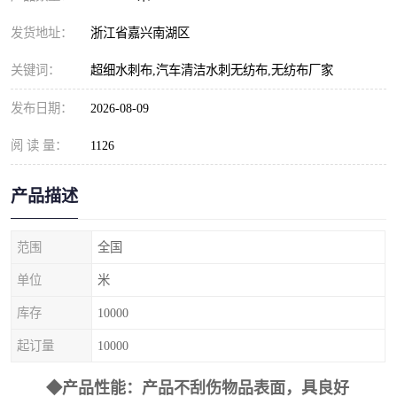
发货地址：
浙江省嘉兴南湖区
关键词：
超细水刺布,汽车清洁水刺无纺布,无纺布厂家
发布日期：
2026-08-09
阅 读 量：
1126
产品描述
范围
全国
单位
米
库存
10000
起订量
10000
◆产品性能：产品不刮伤物品表面，具良好