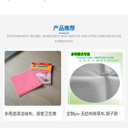
产品推荐
Development, design, production and sales in one of the manufacturing
enterprises
多用途清洁抹布，居家卫生擦布，地板厨房清洁擦布及抹布卷材
定制pla 无纺布除草布,袋子原料,可降解pla无纺布,pla无纺布卷材