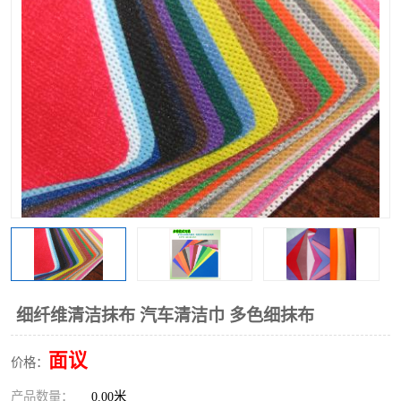
棉柔巾水刺无纺布
印花压花复合布
水刺无纺布
地拖布
懒人抹布
清洁抹布
细纤维清洁抹布 汽车清洁巾 多色细抹布
面议
价格：
产品数量：
0.00米