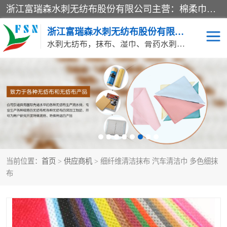
浙江富瑞森水刺无纺布股份有限公司主营：棉柔巾水刺无纺布、水刺布、水刺无纺布、膏药水刺无纺布、清洁抹布、湿巾、针刺无纺布、珍珠纹水刺无纺布、无纺布清洁抹布等产品。浙江富瑞森水刺无纺布股份有限公司积倡导由工程师全面负责生产工艺、产品质量检测的管理模式，通过ISO9001质量体系认证。
浙江富瑞森水刺无纺布股份有限公司
水刺无纺布，抹布、湿巾、膏药水刺无纺布、棉柔巾水刺无纺布、水刺布
水刺布
巴布贴水刺布
PVC革基布
无纺布清洁抹布
防护口罩帽子床单
抗菌等功能性产品
当前位置：
首页
>
供应商机
> 细纤维清洁抹布 汽车清洁巾 多色细抹
多种清洁尘掸
珍珠纹水刺无纺布
布
洁面巾水刺无纺布
针刺无纺布
膏药水刺无纺布
湿巾