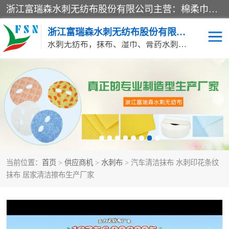
浙江富瑞森水刺无纺布股份有限公司主营：棉柔巾水刺无纺布、水刺布、水刺无纺布、膏药水刺无纺布、清洁抹布、湿巾、针刺无纺布、珍珠纹水刺无纺布、无纺布清洁抹布等产品。浙江富瑞森水刺无纺布股份有限公司积倡导由工程师全面负责生产工艺、产品质量检测的管理模式，通过ISO9001质量体系认证。
浙江富瑞森水刺无纺布股份有限公司
水刺无纺布，抹布、湿巾、膏药水刺无纺布、棉柔巾水刺无纺布、水刺布
水刺布
巴布贴水刺布
PVC革基布
无纺布清洁抹布
防护口罩帽子床单
抗菌等功能性产品
当前位置：
首页
>
供应商机
>
水刺布
> 汽车清洁抹布 水刺印花条纹
多种清洁尘掸
珍珠纹水刺无纺布
抹布 居家清洁擦布生产厂家
洁面巾水刺无纺布
针刺无纺布
膏药水刺无纺布
湿巾