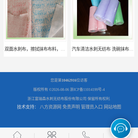
超细汽车清洁水刺无纺布厂商
清洁水刺无纺布,黏胶涤纶水刺，湿巾洗脸巾原料，珍珠纹水刺布
您是第
10462916
位访客
版权所有 ©2026-08-06
浙ICP备11014199号-4
浙江富瑞森水刺无纺布股份有限公司
保留所有权利.
技术支持：
八方资源网
免责声明
管理员入口
网站地图
吸汗巾抹布.健身毛巾用水刺无纺布厂家
多用途清洁抹布，居家卫生擦布，地板厨房清洁擦布及抹布卷材