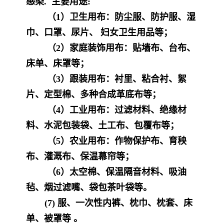
感染
.
主要用途
:
（
1
）卫生用布：防尘服、防护服、湿
巾、口罩、尿片、
妇女卫生用品等；
（
2
）家庭装饰用布：贴墙布、台布、
床单、床罩等；
（
3
）跟装用布：衬里、粘合衬、絮
片、定型棉、多种合成革底布等；
（
4
）工业用布：过滤材料、绝缘材
料、水泥包装袋、土工布、包覆布等；
（
5
）农业用布：作物保护布、育秧
布、灌溉布、保温幕帘等；
（
6
）太空棉、保温隔音材料、吸油
毡、烟过滤嘴、袋包茶叶袋等。
(7)
服、一次性内裤、枕巾、枕套、床
单、被罩等 。