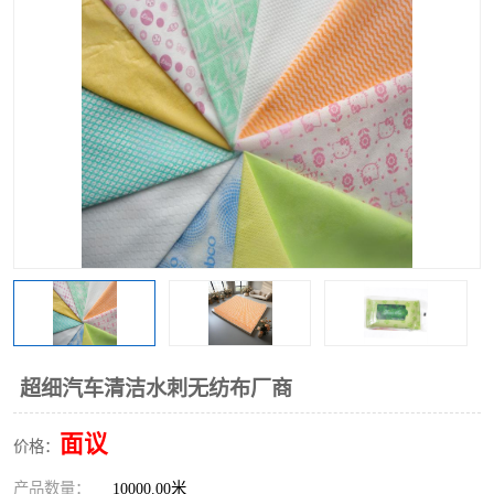
棉柔巾水刺无纺布
印花压花复合布
水刺无纺布
地拖布
懒人抹布
清洁抹布
超细汽车清洁水刺无纺布厂商
面议
价格：
产品数量：
10000.00米