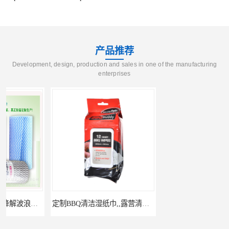
产品推荐
Development, design, production and sales in one of the manufacturing
enterprises
定制BBQ清洁湿纸巾,,露营清洁湿巾,烧烤湿巾,去油污便携湿纸巾
全交叉水刺无纺布，棉柔巾原料，竹纤维无纺布，可定做多种水刺布