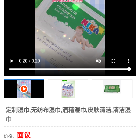
棉柔巾水刺无纺布
印花压花复合布
水刺无纺布
地拖布
懒人抹布
清洁抹布
定制湿巾,无纺布湿巾,酒精湿巾,皮肤清洁,清洁湿
巾
面议
价格：