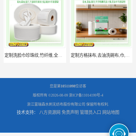
定制洗脸巾珍珠纹,竹纤维,全棉,,涤纶,细等材质,多网型水刺无纺
定制方格抹布,去油洗碗布,巾,卷布,厨房洗碗巾,印花抹布
您是第
10511098
位访客
版权所有 ©2026-08-09
浙ICP备11014199号-4
浙江富瑞森水刺无纺布股份有限公司
保留所有权利.
技术支持：
八方资源网
免责声明
管理员入口
网站地图
定制湿巾,无纺布湿巾,酒精湿巾,皮肤清洁,清洁湿巾
细纤维清洁抹布 汽车清洁巾 多色细抹布