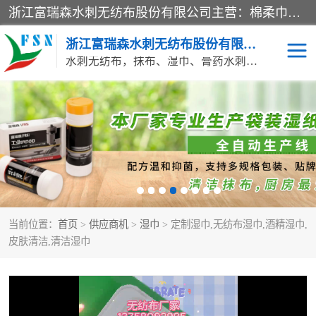
浙江富瑞森水刺无纺布股份有限公司主营：棉柔巾水刺无纺布、水刺布、水刺无纺布、膏药水刺无纺布、清洁抹布、湿巾、针刺无纺布、珍珠纹水刺无纺布、无纺布清洁抹布等产品。浙江富瑞森水刺无纺布股份有限公司积倡导由工程师全面负责生产工艺、产品质量检测的管理模式，通过ISO9001质量体系认证。
浙江富瑞森水刺无纺布股份有限公司
水刺无纺布，抹布、湿巾、膏药水刺无纺布、棉柔巾水刺无纺布、水刺布
水刺布
巴布贴水刺布
PVC革基布
无纺布清洁抹布
防护口罩帽子床单
抗菌等功能性产品
当前位置：
首页
>
供应商机
>
湿巾
> 定制湿巾,无纺布湿巾,酒精湿巾,
多种清洁尘掸
珍珠纹水刺无纺布
皮肤清洁,清洁湿巾
洁面巾水刺无纺布
针刺无纺布
膏药水刺无纺布
湿巾