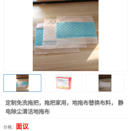
棉柔巾水刺无纺布
印花压花复合布
水刺无纺布
地拖布
懒人抹布
清洁抹布
定制免洗拖把，拖把家用，地拖布替换布料， 静
电除尘清洁地拖布
面议
价格：