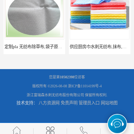
定制pla 无纺布除草布,袋子原料,可降解pla无纺布,pla无纺布卷材
供应厨房巾水刺无纺布,抹布,洗碗巾原料,汽车等多种清洁水刺布
您是第
10502398
位访客
版权所有 ©2026-08-08
浙ICP备11014199号-4
浙江富瑞森水刺无纺布股份有限公司
保留所有权利.
技术支持：
八方资源网
免责声明
管理员入口
网站地图
定制不翘胶膏水刺无纺布,清凉贴,巴布贴原料,膏底布水刺布
定制洗脸巾原料,平纹吸水护理巾,珍珠纹,菱形纹水刺无纺布