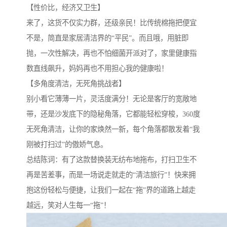
【性价比，经济又卫生】
来了，这货不仅实力群，还级亲民！比传统棉拖把便宜
不是，简直是家居清洁界的“平民”。而且哦，用脏即
抛，一次性解决，再也不怕细菌开派对了，家里健康指
数直线飙升，妈妈再也不用担心我的健康啦！
【多角度清洁，无死角挑战者】
别小看它薄薄一片，灵活度满分！无论是客厅的宽敞地
带，还是沙发底下的隐秘角落，它都能轻松穿梭，
360
度
无死角清洁，让你的家焕然一新，每个角落都散发着“我
刚被打扫过”的傲娇气息。
总结陈词：有了这款替换装无纺布地拖布，打扫卫生不
再是苦差事，而是一场说走就走的“清洁旅行”！快来拥
抱这份轻松与便捷，让我们一起在“拖”界的道路上越走
越远，笑对人生每一“拖”！