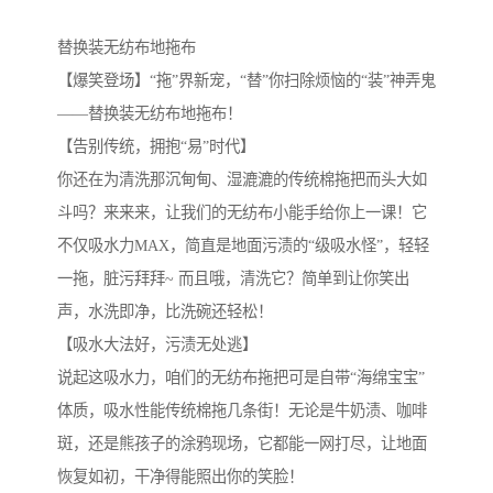
替换装无纺布地拖布
【爆笑登场】“拖”界新宠，“替”你扫除烦恼的“装”神弄鬼
——替换装无纺布地拖布！
【告别传统，拥抱“易”时代】
你还在为清洗那沉甸甸、湿漉漉的传统棉拖把而头大如
斗吗？来来来，让我们的无纺布小能手给你上一课！它
不仅吸水力
MAX
，简直是地面污渍的“级吸水怪”，轻轻
一拖，脏污拜拜
~
而且哦，清洗它？简单到让你笑出
声，水洗即净，比洗碗还轻松！
【吸水大法好，污渍无处逃】
说起这吸水力，咱们的无纺布拖把可是自带“海绵宝宝”
体质，吸水性能传统棉拖几条街！无论是牛奶渍、咖啡
斑，还是熊孩子的涂鸦现场，它都能一网打尽，让地面
恢复如初，干净得能照出你的笑脸！