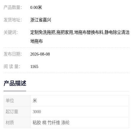
产品数量：
0.00米
发货地址：
浙江省嘉兴
关键词：
定制免洗拖把,拖把家用,地拖布替换布料,静电除尘清洁
地拖布
发布日期：
2026-08-08
阅 读 量：
1165
产品描述
单位
米
起订量
3000
材质
粘胶 棉 竹纤维 涤纶