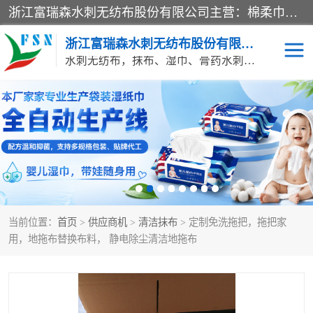
浙江富瑞森水刺无纺布股份有限公司主营：棉柔巾水刺无纺布、水刺布、水刺无纺布、膏药水刺无纺布、清洁抹布、湿巾、针刺无纺布、珍珠纹水刺无纺布、无纺布清洁抹布等产品。浙江富瑞森水刺无纺布股份有限公司积倡导由工程师全面负责生产工艺、产品质量检测的管理模式，通过ISO9001质量体系认证。
浙江富瑞森水刺无纺布股份有限公司
水刺无纺布，抹布、湿巾、膏药水刺无纺布、棉柔巾水刺无纺布、水刺布
水刺布
巴布贴水刺布
PVC革基布
无纺布清洁抹布
防护口罩帽子床单
抗菌等功能性产品
当前位置：
首页
>
供应商机
>
清洁抹布
> 定制免洗拖把，拖把家
多种清洁尘掸
珍珠纹水刺无纺布
用，地拖布替换布料， 静电除尘清洁地拖布
洁面巾水刺无纺布
针刺无纺布
膏药水刺无纺布
湿巾