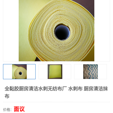
棉柔巾水刺无纺布
印花压花复合布
水刺无纺布
地拖布
懒人抹布
清洁抹布
全黏胶厨房清洁水刺无纺布厂 水刺布 厨房清洁抹
布
面议
价格：