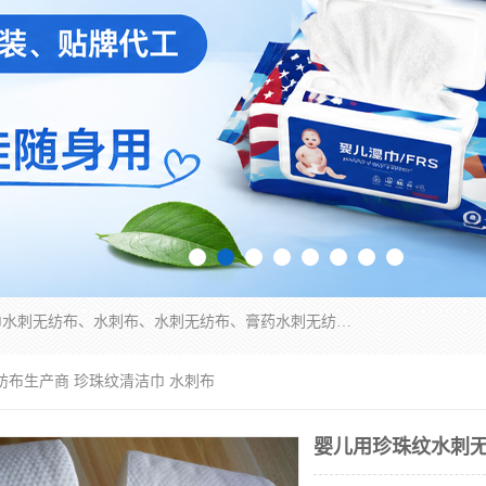
浙江富瑞森水刺无纺布股份有限公司主营：棉柔巾水刺无纺布、水刺布、水刺无纺布、膏药水刺无纺布、清洁抹布、湿巾、针刺无纺布、珍珠纹水刺无纺布、无纺布清洁抹布等产品。浙江富瑞森水刺无纺布股份有限公司积倡导由工程师全面负责生产工艺、产品质量检测的管理模式，通过ISO9001质量体系认证。
纺布生产商 珍珠纹清洁巾 水刺布
婴儿用珍珠纹水刺无