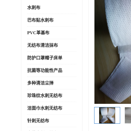
水刺布
巴布贴水刺布
PVC革基布
无纺布清洁抹布
防护口罩帽子床单
抗菌等功能性产品
多种清洁尘掸
珍珠纹水刺无纺布
洁面巾水刺无纺布
针刺无纺布