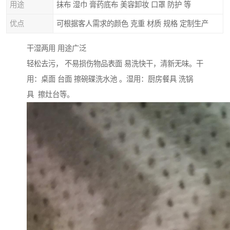
用途
抹布 湿巾 膏药底布 美容卸妆 口罩 防护 等
优点
可根据客人需求的颜色 克重 材质 规格 定制生产
干湿两用 用途广泛
轻松去污， 不易损伤物品表面 易洗快干，清新无味。干
用：桌面 台面 擦碗碟洗水池 。湿用：厨房餐具 洗锅
具 擦灶台等。