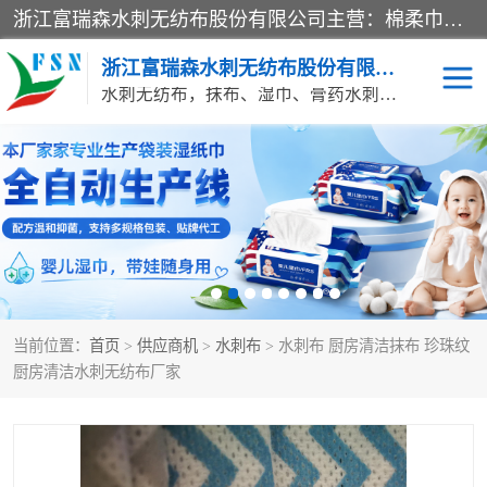
浙江富瑞森水刺无纺布股份有限公司主营：棉柔巾水刺无纺布、水刺布、水刺无纺布、膏药水刺无纺布、清洁抹布、湿巾、针刺无纺布、珍珠纹水刺无纺布、无纺布清洁抹布等产品。浙江富瑞森水刺无纺布股份有限公司积倡导由工程师全面负责生产工艺、产品质量检测的管理模式，通过ISO9001质量体系认证。
浙江富瑞森水刺无纺布股份有限公司
水刺无纺布，抹布、湿巾、膏药水刺无纺布、棉柔巾水刺无纺布、水刺布
水刺布
巴布贴水刺布
PVC革基布
无纺布清洁抹布
防护口罩帽子床单
抗菌等功能性产品
当前位置：
首页
>
供应商机
>
水刺布
> 水刺布 厨房清洁抹布 珍珠纹
多种清洁尘掸
珍珠纹水刺无纺布
厨房清洁水刺无纺布厂家
洁面巾水刺无纺布
针刺无纺布
膏药水刺无纺布
湿巾