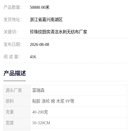
产品数量：
50000.00米
发货地址：
浙江省嘉兴南湖区
关键词：
珍珠纹厨房清洁水刺无纺布厂家
发布日期：
2026-08-08
阅 读 量：
416
产品描述
源头厂家
富瑞森
原料
粘胶 涤纶 棉 木浆 PP等
克重
40-200克
宽度
10-320CM