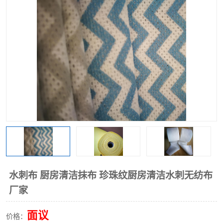
棉柔巾水刺无纺布
印花压花复合布
水刺无纺布
地拖布
懒人抹布
清洁抹布
水刺布 厨房清洁抹布 珍珠纹厨房清洁水刺无纺布
厂家
面议
价格：