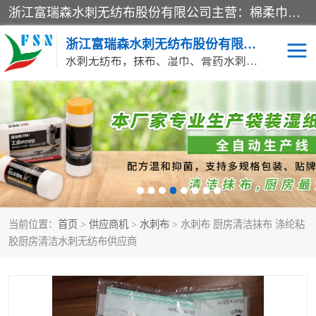
浙江富瑞森水刺无纺布股份有限公司主营：棉柔巾水刺无纺布、水刺布、水刺无纺布、膏药水刺无纺布、清洁抹布、湿巾、针刺无纺布、珍珠纹水刺无纺布、无纺布清洁抹布等产品。浙江富瑞森水刺无纺布股份有限公司积倡导由工程师全面负责生产工艺、产品质量检测的管理模式，通过ISO9001质量体系认证。
浙江富瑞森水刺无纺布股份有限公司
水刺无纺布，抹布、湿巾、膏药水刺无纺布、棉柔巾水刺无纺布、水刺布
水刺布
巴布贴水刺布
PVC革基布
无纺布清洁抹布
防护口罩帽子床单
抗菌等功能性产品
当前位置：
首页
>
供应商机
>
水刺布
> 水刺布 厨房清洁抹布 涤纶粘
多种清洁尘掸
珍珠纹水刺无纺布
胶厨房清洁水刺无纺布供应商
洁面巾水刺无纺布
针刺无纺布
膏药水刺无纺布
湿巾