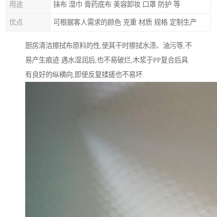
用途
抹布 湿巾 膏药底布 美容卸妆 口罩 防护 等
优点
可根据客人需求的颜色 克重 材质 规格 定制生产
厨房清洁擦拭布原料的性,使其干时擦拭水渍、油污等,不
易产生痕迹.遇水湿润后,也不易破烂,木浆于PP复合后具
有良好的纵横向,即使反复揉搓也不易坏.