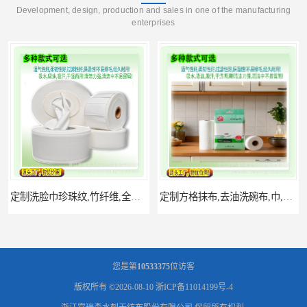
Development, design, production and sales in one of the manufacturing
enterprises
定制洗脸巾珍珠纹,竹纤维,全棉,,涤纶,细等材质,多网型水刺无纺
定制方格抹布,去油洗碗布,巾,卷布,厨房洗碗巾,印花抹布
您是第
10533375
位访客
版权所有 ©2026-08-10
浙ICP备11014199号-4