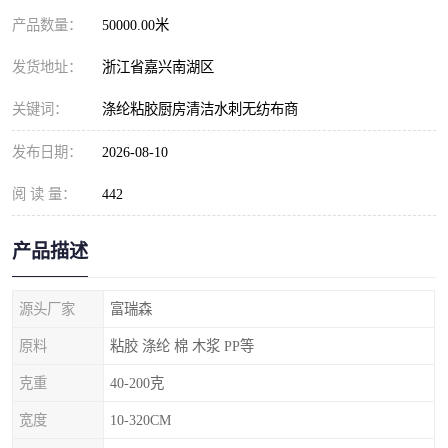
产品数量：
50000.00米
发货地址：
浙江省嘉兴南湖区
关键词：
涤纶粘胶厨房清洁水刺无纺布商
发布日期：
2026-08-10
阅 读 量：
442
产品描述
源头厂家
富瑞森
原料
粘胶 涤纶 棉 木浆 PP等
克重
40-200克
宽度
10-320CM