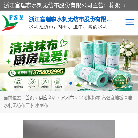
浙江富瑞森水刺无纺布股份有限公司主营：棉柔巾水刺无纺布、水刺布、水刺无纺布、膏药水刺无纺布、清洁抹布、湿巾、针刺无纺布、珍珠纹水刺无纺布、无纺布清洁抹布等产品。浙江富瑞森水刺无纺布股份有限公司积倡导由工程师全面负责生产工艺、产品质量检测的管理模式，通过ISO9001质量体系认证。
浙江富瑞森水刺无纺布股份有限公司
水刺无纺布，抹布、湿巾、膏药水刺无纺布、棉柔巾水刺无纺布、水刺布
水刺布
巴布贴水刺布
PVC革基布
无纺布清洁抹布
防护口罩帽子床单
抗菌等功能性产品
当前位置：
首页
>
供应商机
>
水刺布
> 平地板拖布 高强度地板清洁
多种清洁尘掸
珍珠纹水刺无纺布
水刺无纺布厂家 水刺布
洁面巾水刺无纺布
针刺无纺布
膏药水刺无纺布
湿巾