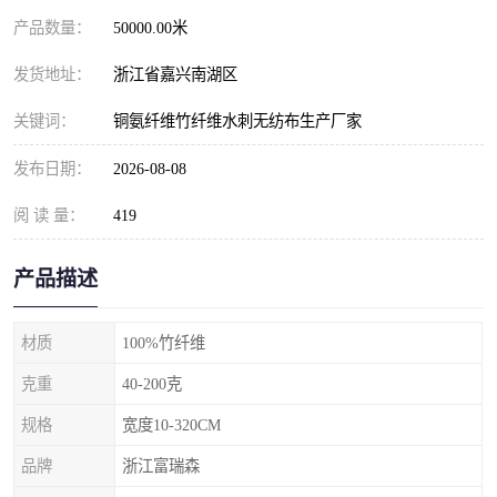
产品数量：
50000.00米
发货地址：
浙江省嘉兴南湖区
关键词：
铜氨纤维竹纤维水刺无纺布生产厂家
发布日期：
2026-08-08
阅 读 量：
419
产品描述
材质
100%竹纤维
克重
40-200克
规格
宽度10-320CM
品牌
浙江富瑞森