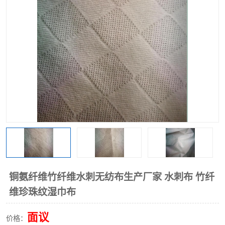
棉柔巾水刺无纺布
印花压花复合布
水刺无纺布
地拖布
懒人抹布
清洁抹布
铜氨纤维竹纤维水刺无纺布生产厂家 水刺布 竹纤
维珍珠纹湿巾布
面议
价格：