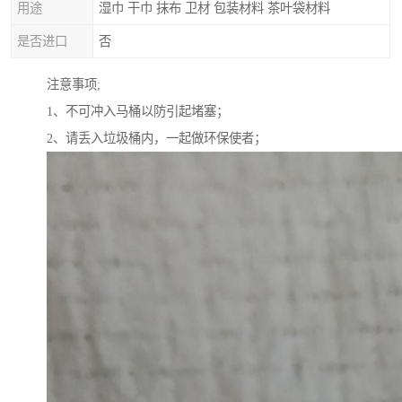
用途
湿巾 干巾 抹布 卫材 包装材料 茶叶袋材料
是否进口
否
注意事项;
1、不可冲入马桶以防引起堵塞；
2、请丢入垃圾桶内，一起做环保使者；