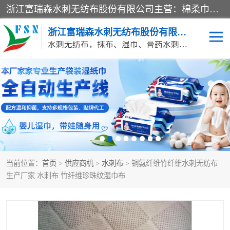
浙江富瑞森水刺无纺布股份有限公司主营：棉柔巾水刺无纺布、水刺布、水刺无纺布、膏药水刺无纺布、清洁抹布、湿巾、针刺无纺布、珍珠纹水刺无纺布、无纺布清洁抹布等产品。浙江富瑞森水刺无纺布股份有限公司积倡导由工程师全面负责生产工艺、产品质量检测的管理模式，通过ISO9001质量体系认证。
浙江富瑞森水刺无纺布股份有限公司
水刺无纺布，抹布、湿巾、膏药水刺无纺布、棉柔巾水刺无纺布、水刺布
水刺布
巴布贴水刺布
PVC革基布
无纺布清洁抹布
防护口罩帽子床单
抗菌等功能性产品
当前位置：
首页
>
供应商机
>
水刺布
> 铜氨纤维竹纤维水刺无纺布
多种清洁尘掸
珍珠纹水刺无纺布
生产厂家 水刺布 竹纤维珍珠纹湿巾布
洁面巾水刺无纺布
针刺无纺布
膏药水刺无纺布
湿巾