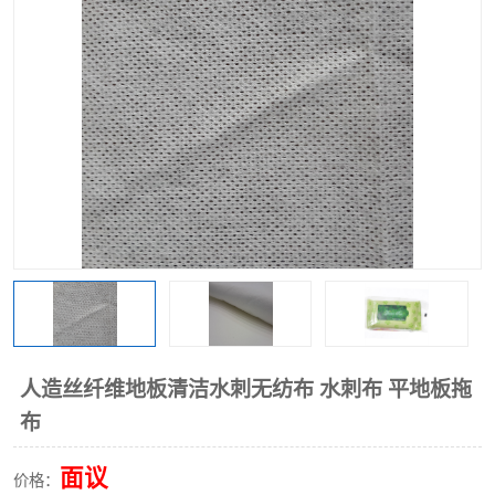
棉柔巾水刺无纺布
印花压花复合布
水刺无纺布
地拖布
懒人抹布
清洁抹布
人造丝纤维地板清洁水刺无纺布 水刺布 平地板拖
布
面议
价格：