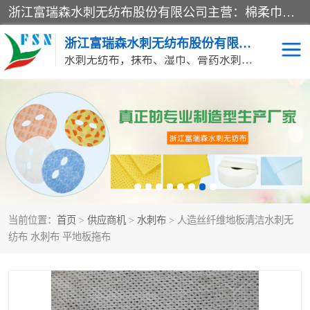
浙江富瑞森水刺无纺布股份有限公司主营：棉柔巾水刺无纺布、水刺布、水刺无纺布、膏药水刺无纺布、清洁抹布、湿巾、针刺无纺布、珍珠纹水刺无纺布、无纺布清洁抹布等产品。浙江富瑞森水刺无纺布股份有限公司积倡导由工程师全面负责生产工艺、产品质量检测的管理模式，通过ISO9001质量体系认证。
浙江富瑞森水刺无纺布股份有限公司
水刺无纺布，抹布、湿巾、膏药水刺无纺布、棉柔巾水刺无纺布、水刺布
水刺布
巴布贴水刺布
PVC革基布
无纺布清洁抹布
防护口罩帽子床单
抗菌等功能性产品
当前位置：
首页
>
供应商机
>
水刺布
> 人造丝纤维地板清洁水刺无
多种清洁尘掸
珍珠纹水刺无纺布
纺布 水刺布 平地板拖布
洁面巾水刺无纺布
针刺无纺布
膏药水刺无纺布
湿巾