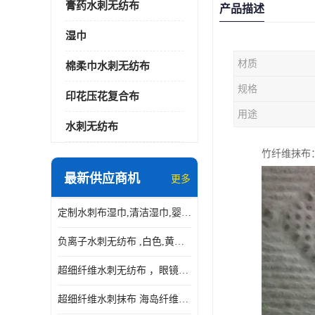
膏药水刺无纺布
产品描述
湿巾
材质
棉柔巾水刺无纺布
规格
印花压花复合布
用途
水刺无纺布
竹纤维抹布：
最新供应商机
更多
定制水刺布湿巾,清洁湿巾,婴幼儿湿纸巾,干湿巾,环保卫生湿巾
负离子水刺无纺布 ,白色,黄色保生芯片水刺布
超细纤维水刺无纺布 ，眼镜镜头擦拭布 ，汽车毛巾，柔软无纺布
超细纤维水刺抹布 海岛纤维超柔软清洁擦布 眼镜 镜片清洁擦布