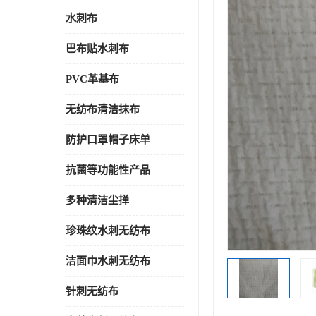
水刺布
巴布贴水刺布
PVC革基布
无纺布清洁抹布
防护口罩帽子床单
抗菌等功能性产品
多种清洁尘掸
珍珠纹水刺无纺布
洁面巾水刺无纺布
针刺无纺布