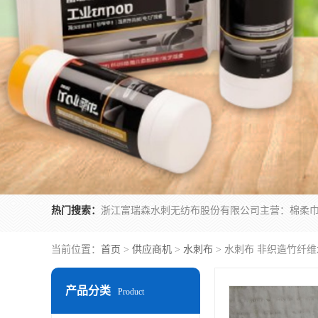
热门搜索：
当前位置：
首页
>
供应商机
>
水刺布
> 水刺布 非织造竹纤
产品分类
Product