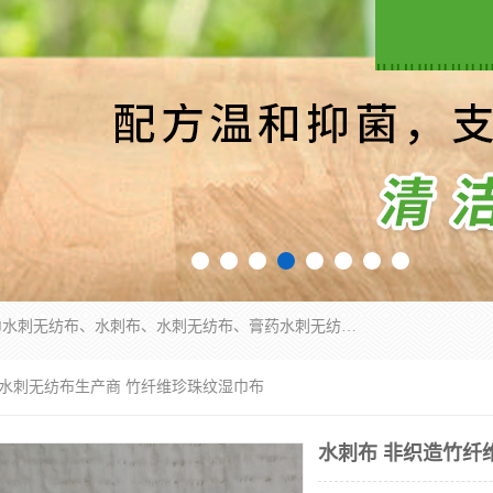
浙江富瑞森水刺无纺布股份有限公司主营：棉柔巾水刺无纺布、水刺布、水刺无纺布、膏药水刺无纺布、清洁抹布、湿巾、针刺无纺布、珍珠纹水刺无纺布、无纺布清洁抹布等产品。浙江富瑞森水刺无纺布股份有限公司积倡导由工程师全面负责生产工艺、产品质量检测的管理模式，通过ISO9001质量体系认证。
维水刺无纺布生产商 竹纤维珍珠纹湿巾布
水刺布 非织造竹纤