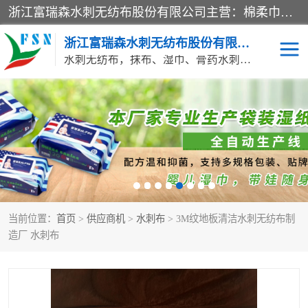
浙江富瑞森水刺无纺布股份有限公司主营：棉柔巾水刺无纺布、水刺布、水刺无纺布、膏药水刺无纺布、清洁抹布、湿巾、针刺无纺布、珍珠纹水刺无纺布、无纺布清洁抹布等产品。浙江富瑞森水刺无纺布股份有限公司积倡导由工程师全面负责生产工艺、产品质量检测的管理模式，通过ISO9001质量体系认证。
浙江富瑞森水刺无纺布股份有限公司
水刺无纺布，抹布、湿巾、膏药水刺无纺布、棉柔巾水刺无纺布、水刺布
水刺布
巴布贴水刺布
PVC革基布
无纺布清洁抹布
防护口罩帽子床单
抗菌等功能性产品
当前位置：
首页
>
供应商机
>
水刺布
> 3M纹地板清洁水刺无纺布制
多种清洁尘掸
珍珠纹水刺无纺布
造厂 水刺布
洁面巾水刺无纺布
针刺无纺布
膏药水刺无纺布
湿巾