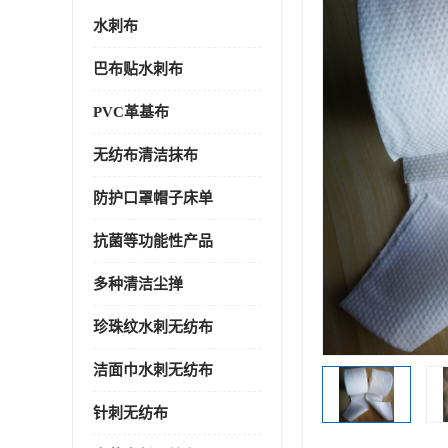
水刺布
巴布贴水刺布
PVC革基布
无纺布清洁抹布
防护口罩帽子床单
抗菌等功能性产品
多种清洁尘掸
珍珠纹水刺无纺布
洁面巾水刺无纺布
针刺无纺布