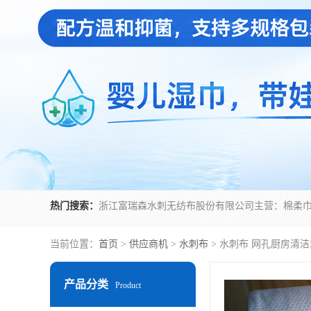
热门搜索：
当前位置：
首页
>
供应商机
>
水刺布
> 水刺布 网孔厨房清
产品分类
Product