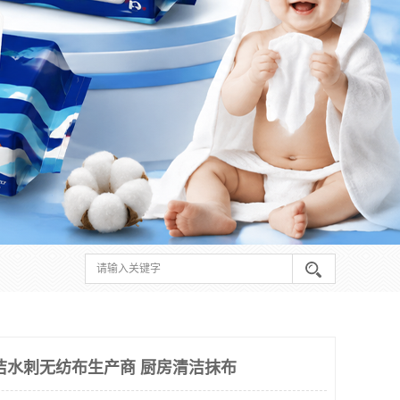
洁水刺无纺布生产商 厨房清洁抹布