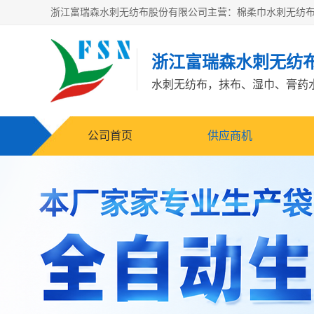
浙江富瑞森水刺无纺
公司首页
供应商机