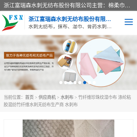
浙江富瑞森水刺无纺布股份有限公司主营：棉柔巾水刺无纺布、水刺布、水刺无纺布、膏药水刺无纺布、清洁抹布、湿巾、针刺无纺布、珍珠纹水刺无纺布、无纺布清洁抹布等产品。浙江富瑞森水刺无纺布股份有限公司积倡导由工程师全面负责生产工艺、产品质量检测的管理模式，通过ISO9001质量体系认证。
浙江富瑞森水刺无纺布股份有限公司
水刺无纺布，抹布、湿巾、膏药水刺无纺布、棉柔巾水刺无纺布、水刺布
水刺布
巴布贴水刺布
PVC革基布
无纺布清洁抹布
防护口罩帽子床单
抗菌等功能性产品
当前位置：
首页
>
供应商机
>
水刺布
> 竹纤维珍珠纹湿巾布 涤纶粘
多种清洁尘掸
珍珠纹水刺无纺布
胶混纺竹纤维水刺无纺布生产商 水刺布
洁面巾水刺无纺布
针刺无纺布
膏药水刺无纺布
湿巾