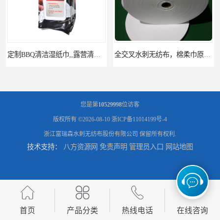
便携湿纸巾
全交叉水刺无纺布，棉柔巾原料，竹纤维无纺布，可定做多种水刺布
您是第
10529998
位访客
版权所有 ©2026-08-10
浙ICP备11014199号-4
浙江富瑞森水刺无纺布股份有限公司
保留所有权利.
技术支持：
八方资源网
免责声明
管理员入口
网站地图
双面水刺布，擦拭抹布布料，印花布，抹布原料，彩色水刺无纺布
汽车清洁水刺无纺布 洗碗抹布 条纹洗碗布
首页
产品分类
热线电话
在线咨询