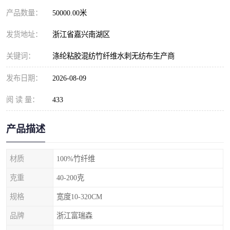
产品数量：
50000.00米
发货地址：
浙江省嘉兴南湖区
关键词：
涤纶粘胶混纺竹纤维水刺无纺布生产商
发布日期：
2026-08-09
阅 读 量：
433
产品描述
材质
100%竹纤维
克重
40-200克
规格
宽度10-320CM
品牌
浙江富瑞森