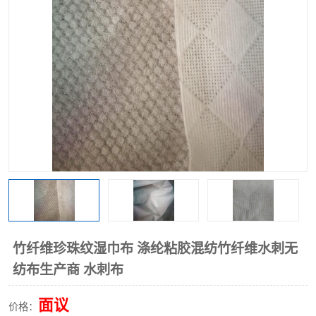
棉柔巾水刺无纺布
印花压花复合布
水刺无纺布
地拖布
懒人抹布
清洁抹布
竹纤维珍珠纹湿巾布 涤纶粘胶混纺竹纤维水刺无
纺布生产商 水刺布
面议
价格：