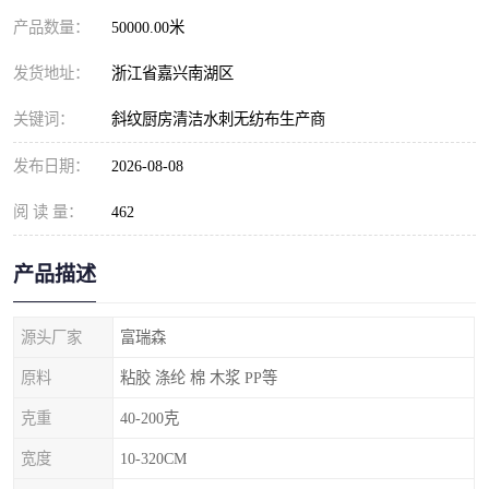
产品数量：
50000.00米
发货地址：
浙江省嘉兴南湖区
关键词：
斜纹厨房清洁水刺无纺布生产商
发布日期：
2026-08-08
阅 读 量：
462
产品描述
源头厂家
富瑞森
原料
粘胶 涤纶 棉 木浆 PP等
克重
40-200克
宽度
10-320CM