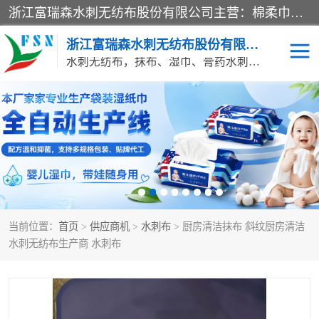
浙江富瑞森水刺无纺布股份有限公司主营：棉柔巾水刺无纺布、水刺布、水刺无纺布、膏药水刺无纺布、清洁抹布、湿巾、针刺无纺布、珍珠纹水刺无纺布、无纺布清洁抹布等产品。浙江富瑞森水刺无纺布股份有限公司积倡导由工程师全面负责生产工艺、产品质量检测的管理模式，通过ISO9001质量体系认证。
浙江富瑞森水刺无纺布股份有限公司
水刺无纺布，抹布、湿巾、膏药水刺无纺布、棉柔巾水刺无纺布、水刺布
水刺布
巴布贴水刺布
PVC革基布
无纺布清洁抹布
防护口罩帽子床单
抗菌等功能性产品
当前位置：
首页
>
供应商机
>
水刺布
> 厨房清洁抹布 斜纹厨房清洁
多种清洁尘掸
珍珠纹水刺无纺布
水刺无纺布生产商 水刺布
洁面巾水刺无纺布
针刺无纺布
膏药水刺无纺布
湿巾