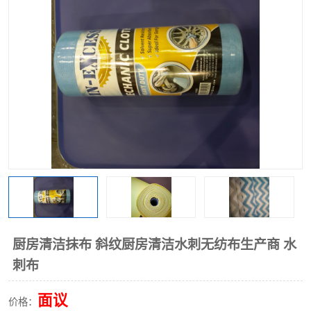
棉柔巾水刺无纺布
印花压花复合布
水刺无纺布
地拖布
懒人抹布
清洁抹布
厨房清洁抹布 斜纹厨房清洁水刺无纺布生产商 水
刺布
面议
价格：