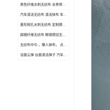
黑色纤维水刺无纺布 全黑带色 黄色 蓝色 米色 带色水刺无纺布
汽车清洁无纺布 清洁抹布 车间设备清洁油污抹布 居家清洁无纺布
菱形网孔水刺无纺布 定制擦巾抹布原材料 吸油布方孔网孔水刺布
超细纤维无纺布 眼镜擦拭无纺布 超细纤维汽车抹布 超细洗脸巾
无纺布中巾 ，懒人抹布， 点断卷洗碗巾 方巾
洁面尘掸 台面清洁掸子 汽车尘掸 静电吸毛发纤维尘掸