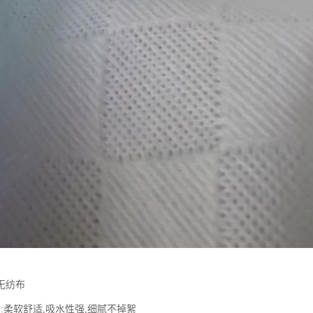
无纺布
:柔软舒适,吸水性强,细腻不掉絮