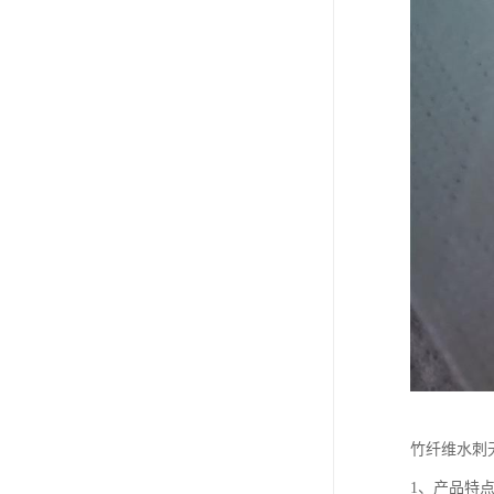
竹纤维水刺
1、产品特点