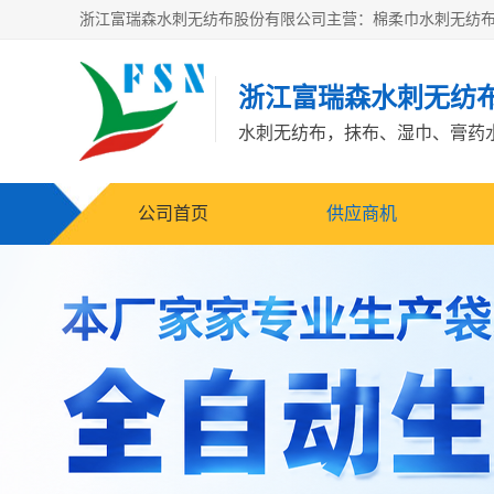
浙江富瑞森水刺无纺
公司首页
供应商机