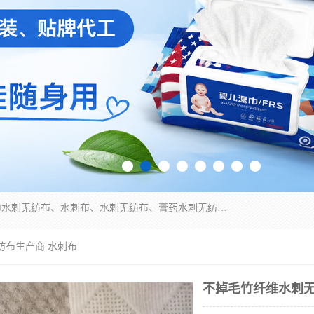
浙江富瑞森水刺无纺布股份有限公司主营：棉柔巾水刺无纺布、水刺布、水刺无纺布、膏药水刺无纺布、清洁抹布、湿巾、针刺无纺布、珍珠纹水刺无纺布、无纺布清洁抹布等产品。浙江富瑞森水刺无纺布股份有限公司积倡导由工程师全面负责生产工艺、产品质量检测的管理模式，通过ISO9001质量体系认证。
纺布生产商 水刺布
不掉毛竹纤维水刺无