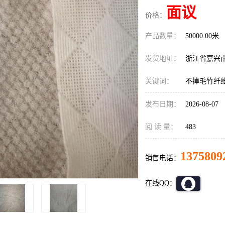
面议
价格：
产品数量：
50000.00米
发货地址：
浙江省嘉兴
关键词：
不掉毛竹纤
发布日期：
2026-08-07
阅 读 量：
483
1375809
销售电话：
在线QQ：