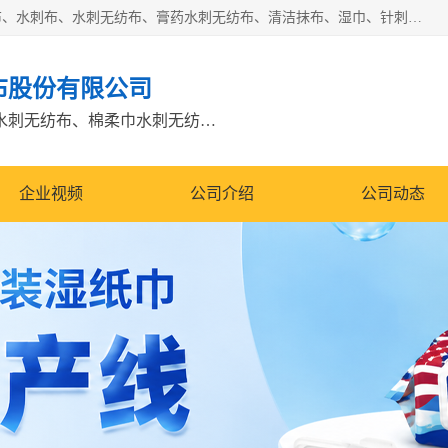
浙江富瑞森水刺无纺布股份有限公司主营：棉柔巾水刺无纺布、水刺布、水刺无纺布、膏药水刺无纺布、清洁抹布、湿巾、针刺无纺布、珍珠纹水刺无纺布、无纺布清洁抹布等产品。浙江富瑞森水刺无纺布股份有限公司积倡导由工程师全面负责生产工艺、产品质量检测的管理模式，通过ISO9001质量体系认证。
布股份有限公司
水刺无纺布，抹布、湿巾、膏药水刺无纺布、棉柔巾水刺无纺布、水刺布
企业视频
公司介绍
公司动态