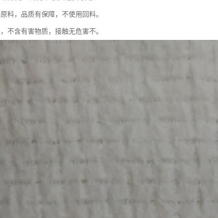
好原料，品质有保障，不使用回料。
料，不含有害物质，接触无危害不。