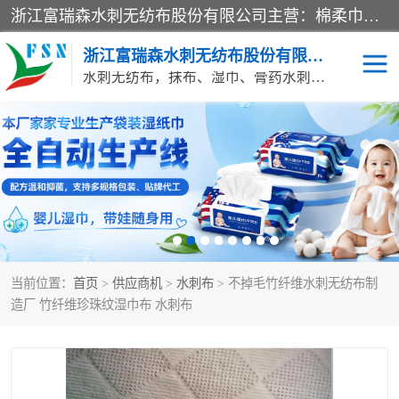
浙江富瑞森水刺无纺布股份有限公司主营：棉柔巾水刺无纺布、水刺布、水刺无纺布、膏药水刺无纺布、清洁抹布、湿巾、针刺无纺布、珍珠纹水刺无纺布、无纺布清洁抹布等产品。浙江富瑞森水刺无纺布股份有限公司积倡导由工程师全面负责生产工艺、产品质量检测的管理模式，通过ISO9001质量体系认证。
浙江富瑞森水刺无纺布股份有限公司
水刺无纺布，抹布、湿巾、膏药水刺无纺布、棉柔巾水刺无纺布、水刺布
水刺布
巴布贴水刺布
PVC革基布
无纺布清洁抹布
防护口罩帽子床单
抗菌等功能性产品
当前位置：
首页
>
供应商机
>
水刺布
> 不掉毛竹纤维水刺无纺布制
多种清洁尘掸
珍珠纹水刺无纺布
造厂 竹纤维珍珠纹湿巾布 水刺布
洁面巾水刺无纺布
针刺无纺布
膏药水刺无纺布
湿巾