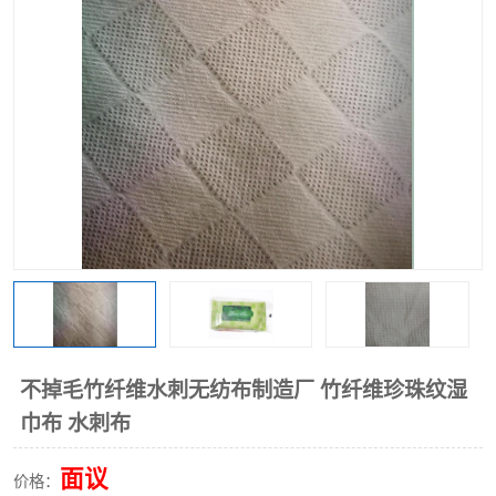
棉柔巾水刺无纺布
印花压花复合布
水刺无纺布
地拖布
懒人抹布
清洁抹布
不掉毛竹纤维水刺无纺布制造厂 竹纤维珍珠纹湿
巾布 水刺布
面议
价格：