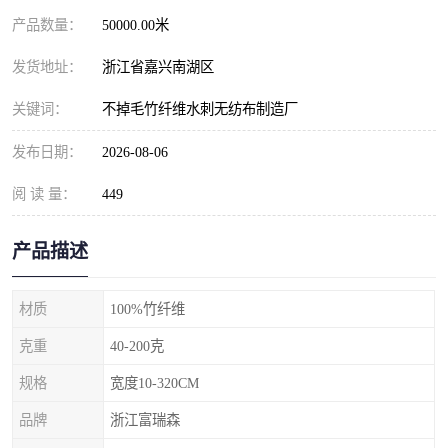
产品数量：
50000.00米
发货地址：
浙江省嘉兴南湖区
关键词：
不掉毛竹纤维水刺无纺布制造厂
发布日期：
2026-08-06
阅 读 量：
449
产品描述
材质
100%竹纤维
克重
40-200克
规格
宽度10-320CM
品牌
浙江富瑞森