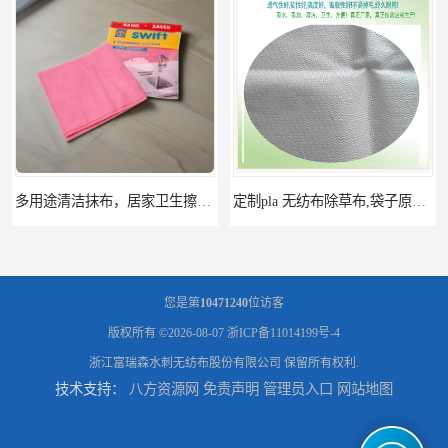
多用途清洁抹布，居家卫生擦布，地板厨房清洁擦布及抹布卷材
定制pla 无纺布除草布,袋子原料,可降解pla无纺布,pla无纺布卷材
您是第
10471240
位访客
版权所有 ©2026-08-07
浙ICP备11014199号-4
浙江富瑞森水刺无纺布股份有限公司
保留所有权利.
技术支持：
八方资源网
免责声明
管理员入口
网站地图