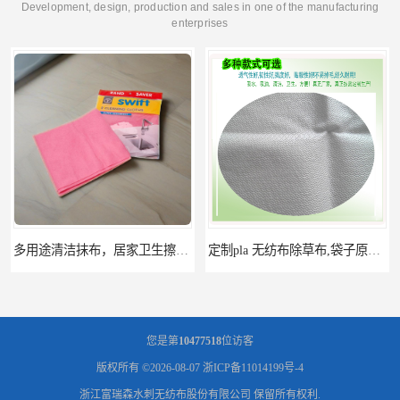
Development, design, production and sales in one of the manufacturing
enterprises
多用途清洁抹布，居家卫生擦布，地板厨房清洁擦布及抹布卷材
定制pla 无纺布除草布,袋子原料,可降解pla无纺布,pla无纺布卷材
您是第
10477518
位访客
版权所有 ©2026-08-07
浙ICP备11014199号-4
浙江富瑞森水刺无纺布股份有限公司
保留所有权利.