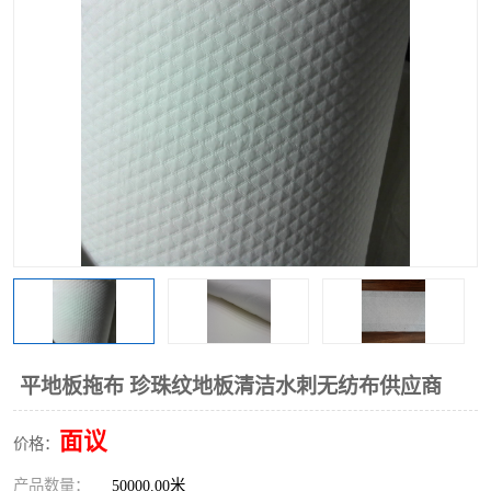
棉柔巾水刺无纺布
印花压花复合布
水刺无纺布
地拖布
懒人抹布
清洁抹布
平地板拖布 珍珠纹地板清洁水刺无纺布供应商
面议
价格：
产品数量：
50000.00米