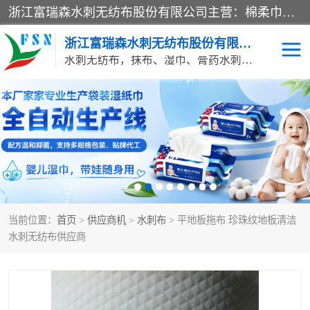
浙江富瑞森水刺无纺布股份有限公司主营：棉柔巾水刺无纺布、水刺布、水刺无纺布、膏药水刺无纺布、清洁抹布、湿巾、针刺无纺布、珍珠纹水刺无纺布、无纺布清洁抹布等产品。浙江富瑞森水刺无纺布股份有限公司积倡导由工程师全面负责生产工艺、产品质量检测的管理模式，通过ISO9001质量体系认证。
浙江富瑞森水刺无纺布股份有限公司
水刺无纺布，抹布、湿巾、膏药水刺无纺布、棉柔巾水刺无纺布、水刺布
水刺布
巴布贴水刺布
PVC革基布
无纺布清洁抹布
防护口罩帽子床单
抗菌等功能性产品
当前位置：
首页
>
供应商机
>
水刺布
> 平地板拖布 珍珠纹地板清洁
多种清洁尘掸
珍珠纹水刺无纺布
水刺无纺布供应商
洁面巾水刺无纺布
针刺无纺布
膏药水刺无纺布
湿巾