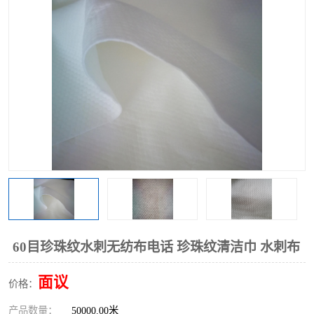
棉柔巾水刺无纺布
印花压花复合布
水刺无纺布
地拖布
懒人抹布
清洁抹布
60目珍珠纹水刺无纺布电话 珍珠纹清洁巾 水刺布
面议
价格：
产品数量：
50000.00米