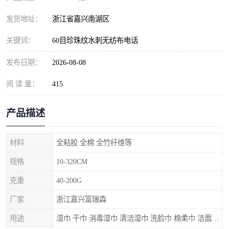
发货地址：
浙江省嘉兴南湖区
关键词：
60目珍珠纹水刺无纺布电话
发布日期：
2026-08-08
阅 读 量：
415
产品描述
材料
全粘胶 全棉 全竹纤维等
规格
10-320CM
克重
40-200G
厂家
浙江嘉兴富瑞森
用途
湿巾 干巾 消毒湿巾 清洁湿巾 洗脸巾 棉柔巾 洁面巾 口罩 膏药贴布等