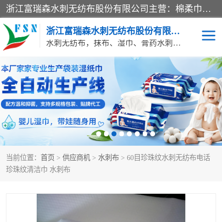
浙江富瑞森水刺无纺布股份有限公司主营：棉柔巾水刺无纺布、水刺布、水刺无纺布、膏药水刺无纺布、清洁抹布、湿巾、针刺无纺布、珍珠纹水刺无纺布、无纺布清洁抹布等产品。浙江富瑞森水刺无纺布股份有限公司积倡导由工程师全面负责生产工艺、产品质量检测的管理模式，通过ISO9001质量体系认证。
浙江富瑞森水刺无纺布股份有限公司
水刺无纺布，抹布、湿巾、膏药水刺无纺布、棉柔巾水刺无纺布、水刺布
水刺布
巴布贴水刺布
PVC革基布
无纺布清洁抹布
防护口罩帽子床单
抗菌等功能性产品
当前位置：
首页
>
供应商机
>
水刺布
> 60目珍珠纹水刺无纺布电话
多种清洁尘掸
珍珠纹水刺无纺布
珍珠纹清洁巾 水刺布
洁面巾水刺无纺布
针刺无纺布
膏药水刺无纺布
湿巾