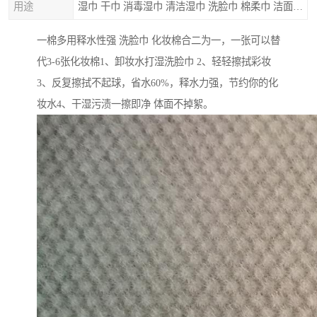
用途
湿巾 干巾 消毒湿巾 清洁湿巾 洗脸巾 棉柔巾 洁面巾 口罩 膏药贴布等
一棉多用释水性强 洗脸巾 化妆棉合二为一，一张可以替
代3-6张化妆棉1、卸妆水打湿洗脸巾 2、轻轻擦拭彩妆
3、反复擦拭不起球，省水60%，释水力强，节约你的化
妆水4、干湿污渍一擦即净 体面不掉絮。