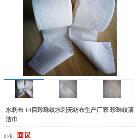
棉柔巾水刺无纺布
印花压花复合布
水刺无纺布
地拖布
懒人抹布
清洁抹布
水刺布 14目珍珠纹水刺无纺布生产厂家 珍珠纹清
洁巾
面议
价格：