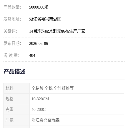
产品数量：
50000.00米
发货地址：
浙江省嘉兴南湖区
关键词：
14目珍珠纹水刺无纺布生产厂家
发布日期：
2026-08-06
阅 读 量：
404
产品描述
材料
全粘胶 全棉 全竹纤维等
规格
10-320CM
克重
40-200G
厂家
浙江嘉兴富瑞森