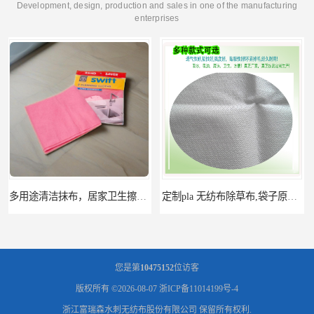
Development, design, production and sales in one of the manufacturing
enterprises
定制pla 无纺布除草布,袋子原料,可降解pla无纺布,pla无纺布卷材
供应厨房巾水刺无纺布,抹布,洗碗巾原料,汽车等多种清洁水刺布
您是第
10475152
位访客
版权所有 ©2026-08-07
浙ICP备11014199号-4
浙江富瑞森水刺无纺布股份有限公司
保留所有权利.