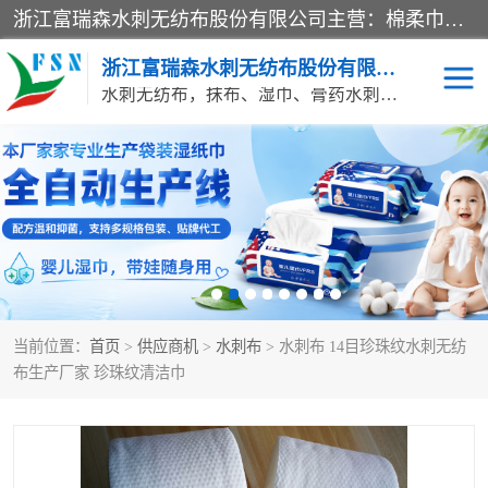
浙江富瑞森水刺无纺布股份有限公司主营：棉柔巾水刺无纺布、水刺布、水刺无纺布、膏药水刺无纺布、清洁抹布、湿巾、针刺无纺布、珍珠纹水刺无纺布、无纺布清洁抹布等产品。浙江富瑞森水刺无纺布股份有限公司积倡导由工程师全面负责生产工艺、产品质量检测的管理模式，通过ISO9001质量体系认证。
浙江富瑞森水刺无纺布股份有限公司
水刺无纺布，抹布、湿巾、膏药水刺无纺布、棉柔巾水刺无纺布、水刺布
水刺布
巴布贴水刺布
PVC革基布
无纺布清洁抹布
防护口罩帽子床单
抗菌等功能性产品
当前位置：
首页
>
供应商机
>
水刺布
> 水刺布 14目珍珠纹水刺无纺
多种清洁尘掸
珍珠纹水刺无纺布
布生产厂家 珍珠纹清洁巾
洁面巾水刺无纺布
针刺无纺布
膏药水刺无纺布
湿巾