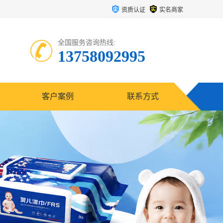
资质认证
实名商家
全国服务咨询热线:
13758092995
客户案例
联系方式