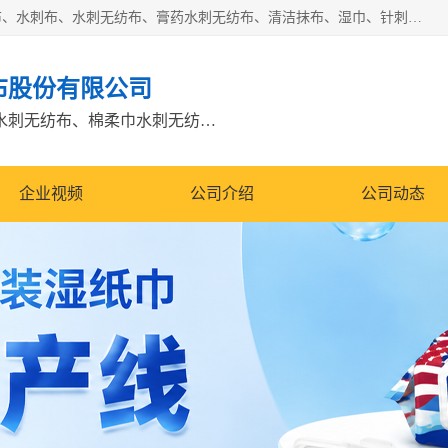
浙江富瑞森水刺无纺布股份有限公司主营：棉柔巾水刺无纺布、水刺布、水刺无纺布、膏药水刺无纺布、清洁抹布、湿巾、针刺无纺布、珍珠纹水刺无纺布、无纺布清洁抹布等产品。浙江富瑞森水刺无纺布股份有限公司积倡导由工程师全面负责生产工艺、产品质量检测的管理模式，通过ISO9001质量体系认证。
布股份有限公司
水刺无纺布，抹布、湿巾、膏药水刺无纺布、棉柔巾水刺无纺布、水刺布
企业视频
公司介绍
公司动态