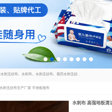
浙江富瑞森水刺无纺布股份有限公司主营：棉柔巾水刺无纺布、水刺布、水刺无纺布、膏药水刺无纺布、清洁抹布、湿巾、针刺无纺布、珍珠纹水刺无纺布、无纺布清洁抹布等产品。浙江富瑞森水刺无纺布股份有限公司积倡导由工程师全面负责生产工艺、产品质量检测的管理模式，通过ISO9001质量体系认证。
洁水刺无纺布生产厂家 平地板拖布
水刺布 高强地板清