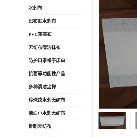
水刺布
巴布贴水刺布
PVC革基布
无纺布清洁抹布
防护口罩帽子床单
抗菌等功能性产品
多种清洁尘掸
珍珠纹水刺无纺布
洁面巾水刺无纺布
针刺无纺布