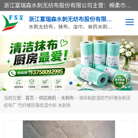
浙江富瑞森水刺无纺布股份有限公司主营：棉柔巾水刺无纺布、水刺布、水刺无纺布、膏药水刺无纺布、清洁抹布、湿巾、针刺无纺布、珍珠纹水刺无纺布、无纺布清洁抹布等产品。浙江富瑞森水刺无纺布股份有限公司积倡导由工程师全面负责生产工艺、产品质量检测的管理模式，通过ISO9001质量体系认证。
浙江富瑞森水刺无纺布股份有限公司
水刺无纺布，抹布、湿巾、膏药水刺无纺布、棉柔巾水刺无纺布、水刺布
水刺布
巴布贴水刺布
PVC革基布
无纺布清洁抹布
防护口罩帽子床单
抗菌等功能性产品
当前位置：
首页
>
供应商机
>
水刺布
> 涤纶粘胶混纺竹纤维水刺无
多种清洁尘掸
珍珠纹水刺无纺布
纺布厂 竹纤维珍珠纹湿巾布 水刺布
洁面巾水刺无纺布
针刺无纺布
膏药水刺无纺布
湿巾