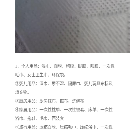
1、个人用品：湿巾、面膜、胸膜、脚膜、眼膜、一次性
毛巾、女士卫生巾、环保袋。
②婴儿用品：湿巾、尿不湿、隔尿巾、婴儿玩具布标及
填充物。
③厨房用品：厨房抹布、擦布、洗碗布
④家居用品：一次性枕单、一次性被套、床单、一次性
浴巾、拖鞋、毛巾、西装套
⑤旅行用品：压缩面膜、压缩毛巾、压缩浴巾、一次性