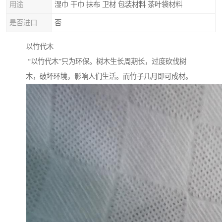
用途
湿巾 干巾 抹布 卫材 包装材料 茶叶袋材料
是否进口
否
以竹代木
“以竹代木”只为环保。树木生长周期长，过度砍伐树
木，破坏环境，影响人们生活。而竹子几月即可成材。