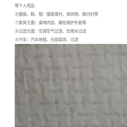
等个人用品
⑥服装、鞋、帽：服装里衬、填充物、鞋内衬等
⑦家具方面：桌椅内层、箱包保护外套等
⑧过滤方面：空调空气过滤、饮用水过滤
⑨汽车：汽车地毯、内部装饰、过滤