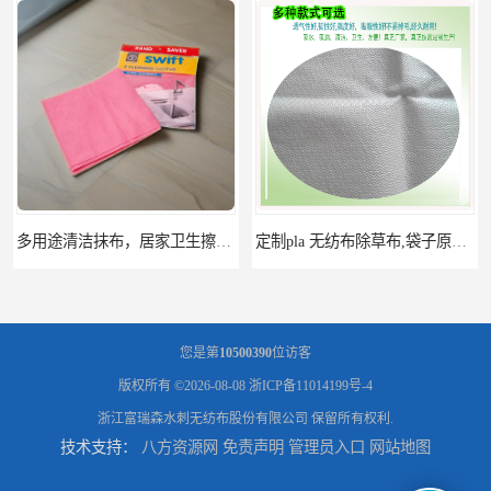
定制pla 无纺布除草布,袋子原料,可降解pla无纺布,pla无纺布卷材
供应厨房巾水刺无纺布,抹布,洗碗巾原料,汽车等多种清洁水刺布
您是第
10500390
位访客
版权所有 ©2026-08-08
浙ICP备11014199号-4
浙江富瑞森水刺无纺布股份有限公司
保留所有权利.
技术支持：
八方资源网
免责声明
管理员入口
网站地图