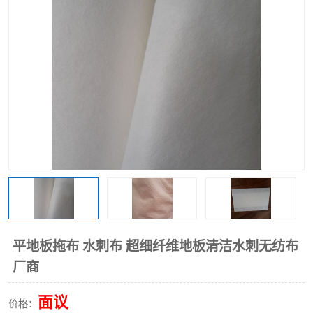
棉柔巾水刺无纺布
印花压花复合布
水刺无纺布
地拖布
懒人抹布
清洁抹布
平地板拖布 水刺布 超细纤维地板清洁水刺无纺布
厂商
面议
价格：