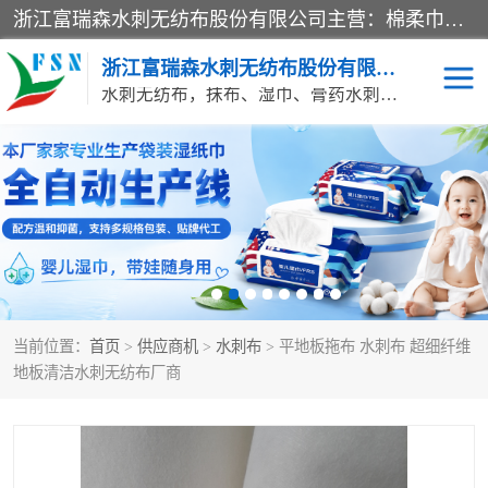
浙江富瑞森水刺无纺布股份有限公司主营：棉柔巾水刺无纺布、水刺布、水刺无纺布、膏药水刺无纺布、清洁抹布、湿巾、针刺无纺布、珍珠纹水刺无纺布、无纺布清洁抹布等产品。浙江富瑞森水刺无纺布股份有限公司积倡导由工程师全面负责生产工艺、产品质量检测的管理模式，通过ISO9001质量体系认证。
浙江富瑞森水刺无纺布股份有限公司
水刺无纺布，抹布、湿巾、膏药水刺无纺布、棉柔巾水刺无纺布、水刺布
水刺布
巴布贴水刺布
PVC革基布
无纺布清洁抹布
防护口罩帽子床单
抗菌等功能性产品
当前位置：
首页
>
供应商机
>
水刺布
> 平地板拖布 水刺布 超细纤维
多种清洁尘掸
珍珠纹水刺无纺布
地板清洁水刺无纺布厂商
洁面巾水刺无纺布
针刺无纺布
膏药水刺无纺布
湿巾