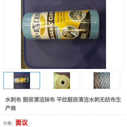
棉柔巾水刺无纺布
印花压花复合布
水刺无纺布
地拖布
懒人抹布
清洁抹布
水刺布 厨房清洁抹布 平纹厨房清洁水刺无纺布生
产商
面议
价格：