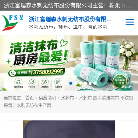
浙江富瑞森水刺无纺布股份有限公司主营：棉柔巾水刺无纺布、水刺布、水刺无纺布、膏药水刺无纺布、清洁抹布、湿巾、针刺无纺布、珍珠纹水刺无纺布、无纺布清洁抹布等产品。浙江富瑞森水刺无纺布股份有限公司积倡导由工程师全面负责生产工艺、产品质量检测的管理模式，通过ISO9001质量体系认证。
浙江富瑞森水刺无纺布股份有限公司
水刺无纺布，抹布、湿巾、膏药水刺无纺布、棉柔巾水刺无纺布、水刺布
水刺布
巴布贴水刺布
PVC革基布
无纺布清洁抹布
防护口罩帽子床单
抗菌等功能性产品
当前位置：
首页
>
供应商机
>
水刺布
> 水刺布 厨房清洁抹布 平纹厨
多种清洁尘掸
珍珠纹水刺无纺布
房清洁水刺无纺布生产商
洁面巾水刺无纺布
针刺无纺布
膏药水刺无纺布
湿巾