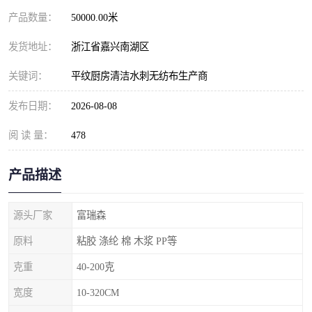
产品数量：
50000.00米
发货地址：
浙江省嘉兴南湖区
关键词：
平纹厨房清洁水刺无纺布生产商
发布日期：
2026-08-08
阅 读 量：
478
产品描述
源头厂家
富瑞森
原料
粘胶 涤纶 棉 木浆 PP等
克重
40-200克
宽度
10-320CM