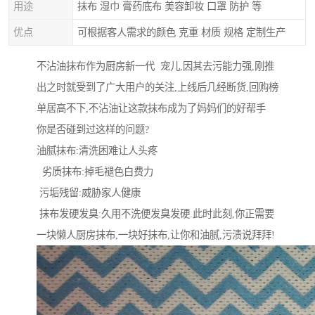
用途
抹布 湿巾 膏药底布 美容卸妆 口罩 防护 等
优点
可根据客人需求的颜色 克重 材质 规格 定制生产
不沾油抹布作为厨房新一代 宠儿,因其去污能力强,刚推
出之时就受到了广大用户的关注,上线后几经断货,回购榜
单居高不下,不沾油让这款抹布成为了妈妈们的好帮手
你是否碰到过这样的问题?
油腻抹布:清洗困难让人头疼
劣质抹布:掉毛褪色白费力
污垢残留:威胁家人健康
抹布发硬发臭:久用不洗便发臭发硬.此时此刻,你正需要
一块懒人厨房抹布,一块好抹布,让你和油腻,污渍说拜拜!