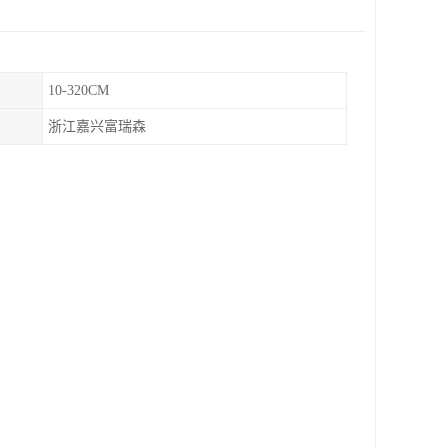
10-320CM
浙江嘉兴富瑞森