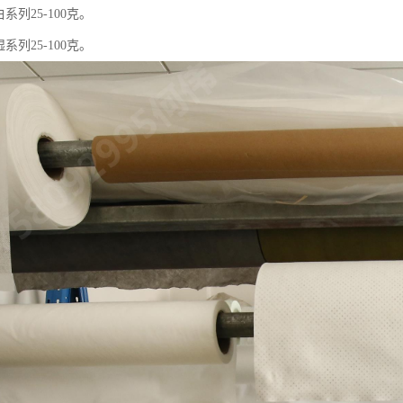
系列25-100克。
系列25-100克。