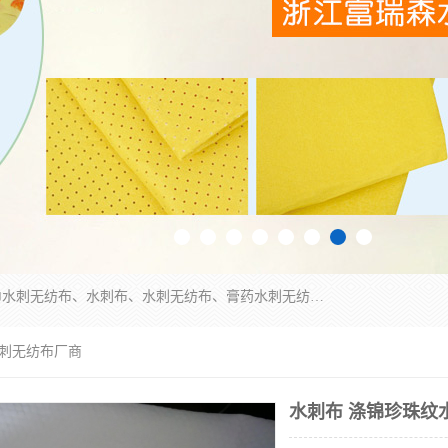
浙江富瑞森水刺无纺布股份有限公司主营：棉柔巾水刺无纺布、水刺布、水刺无纺布、膏药水刺无纺布、清洁抹布、湿巾、针刺无纺布、珍珠纹水刺无纺布、无纺布清洁抹布等产品。浙江富瑞森水刺无纺布股份有限公司积倡导由工程师全面负责生产工艺、产品质量检测的管理模式，通过ISO9001质量体系认证。
水刺无纺布厂商
水刺布 涤锦珍珠纹