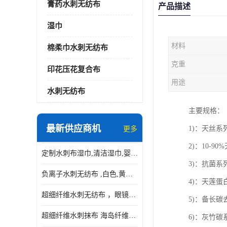
膏药水刺无纺布
产品描述
湿巾
材料
棉柔巾水刺无纺布
克重
印花压花复合布
用途
水刺无纺布
主要规格：
最新供应商机
1)：天丝系列
更多
2)：10-9
定制水刺布湿巾,清洁湿巾,婴幼儿湿纸巾,干湿巾,环保卫生湿巾
3)：抗菌系列
负离子水刺无纺布 ,白色,黄色保生芯片水刺布
4)：天莲蛋白
超细纤维水刺无纺布 ，眼镜镜头擦拭布 ，汽车毛巾，柔软无纺布
5)：备长碳去
超细纤维水刺抹布 海岛纤维超柔软清洁擦布 眼镜 镜片清洁擦布
6)：灰竹碳系