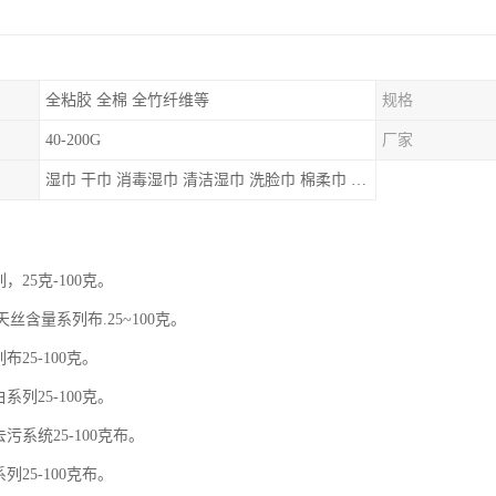
全粘胶 全棉 全竹纤维等
规格
40-200G
厂家
湿巾 干巾 消毒湿巾 清洁湿巾 洗脸巾 棉柔巾 洁面巾 口罩 膏药贴布等
，25克-100克。
0%天丝含量系列布.25~100克。
布25-100克。
系列25-100克。
污系统25-100克布。
列25-100克布。