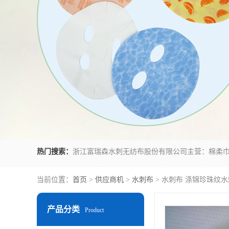
热门搜索：
当前位置：
首页
>
供应商机
>
水刺布
> 水刺布 涤锦珍珠纹
产品分类
Product