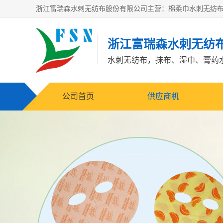
浙江富瑞森水刺无纺
公司首页
供应商机