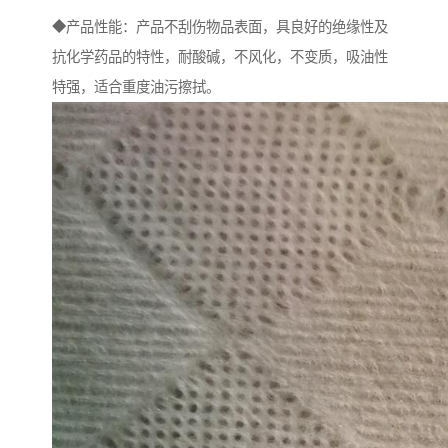
◆产品性能：产品不刮伤物品表面，具良好的绝缘性及
抗化学药品的特性，耐酸碱，不风化，不变质，吸油性
特强，适合重度油污擦拭。