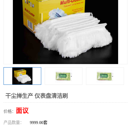
棉柔巾水刺无纺布
印花压花复合布
水刺无纺布
地拖布
懒人抹布
清洁抹布
干尘掸生产 仪表盘清洁刷
面议
价格：
产品数量：
9999.00套