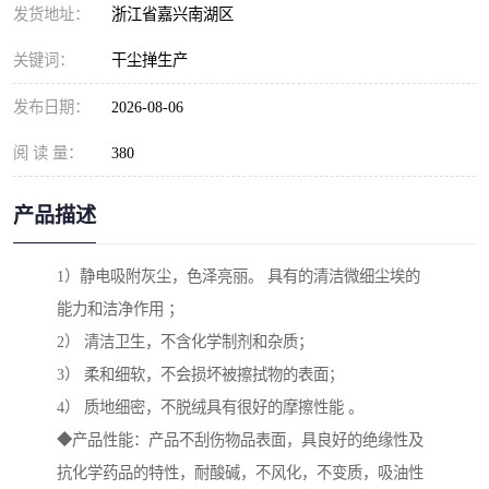
发货地址：
浙江省嘉兴南湖区
关键词：
干尘掸生产
发布日期：
2026-08-06
阅 读 量：
380
产品描述
1）静电吸附灰尘，色泽亮丽。 具有的清洁微细尘埃的
能力和洁净作用 ；
2） 清洁卫生，不含化学制剂和杂质；
3） 柔和细软，不会损坏被擦拭物的表面；
4） 质地细密，不脱绒具有很好的摩擦性能 。
◆产品性能：产品不刮伤物品表面，具良好的绝缘性及
抗化学药品的特性，耐酸碱，不风化，不变质，吸油性