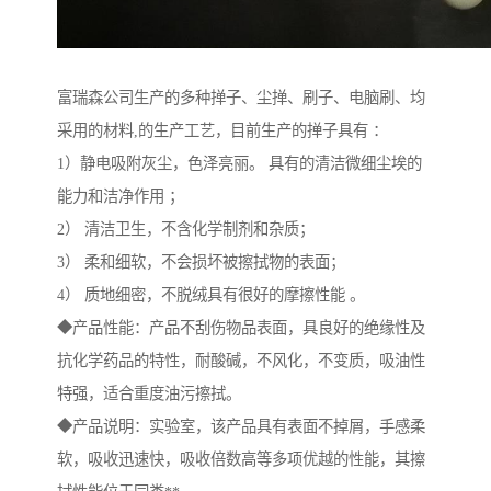
富瑞森公司生产的多种掸子、尘掸、刷子、电脑刷、均
采用的材料,的生产工艺，目前生产的掸子具有 ：
1）静电吸附灰尘，色泽亮丽。 具有的清洁微细尘埃的
能力和洁净作用 ；
2） 清洁卫生，不含化学制剂和杂质；
3） 柔和细软，不会损坏被擦拭物的表面；
4） 质地细密，不脱绒具有很好的摩擦性能 。
◆产品性能：产品不刮伤物品表面，具良好的绝缘性及
抗化学药品的特性，耐酸碱，不风化，不变质，吸油性
特强，适合重度油污擦拭。
◆产品说明：实验室，该产品具有表面不掉屑，手感柔
软，吸收迅速快，吸收倍数高等多项优越的性能，其擦