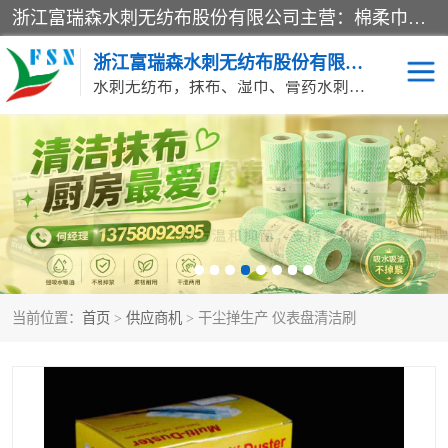
浙江富瑞森水刺无纺布股份有限公司主营：棉柔巾水刺无纺布、水刺布、水刺无纺布、膏药水刺无纺布、清洁抹布、湿巾、针刺无纺布、珍珠纹水刺无纺布、无纺布清洁抹布等产品。浙江富瑞森水刺无纺布股份有限公司积倡导由工程师全面负责生产工艺、产品质量检测的管理模式，通过ISO9001质量体系认证。
浙江富瑞森水刺无纺布股份有限公司
水刺无纺布，抹布、湿巾、膏药水刺无纺布、棉柔巾水刺无纺布、水刺布
水刺布
巴布贴水刺布
PVC革基布
无纺布清洁抹布
防护口罩帽子床单
抗菌等功能性产品
当前位置：
首页
>
供应商机
> 干尘掸生产 仪表盘清洁刷
多种清洁尘掸
珍珠纹水刺无纺布
洁面巾水刺无纺布
针刺无纺布
膏药水刺无纺布
湿巾