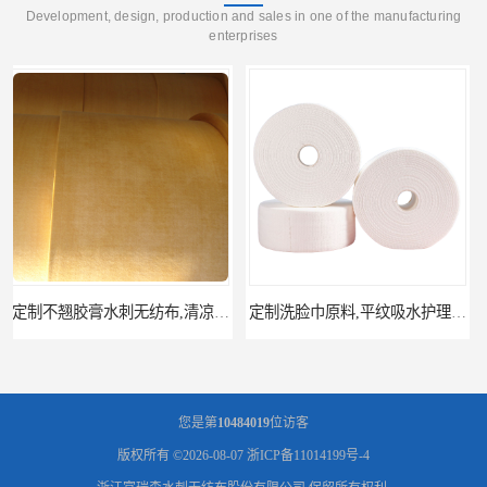
Development, design, production and sales in one of the manufacturing
enterprises
定制洗脸巾原料,平纹吸水护理巾,珍珠纹,菱形纹水刺无纺布
供应无尘布,多层吸油布,吸油垫无纺布,汽车修理用吸油无纺布
您是第
10484019
位访客
版权所有 ©2026-08-07
浙ICP备11014199号-4