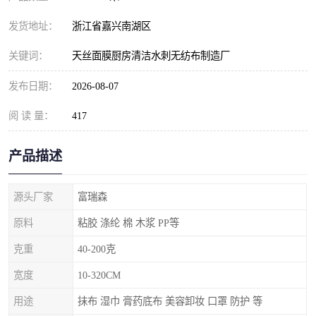
发货地址：
浙江省嘉兴南湖区
关键词：
天丝面膜厨房清洁水刺无纺布制造厂
发布日期：
2026-08-07
阅 读 量：
417
产品描述
源头厂家
富瑞森
原料
粘胶 涤纶 棉 木浆 PP等
克重
40-200克
宽度
10-320CM
用途
抹布 湿巾 膏药底布 美容卸妆 口罩 防护 等