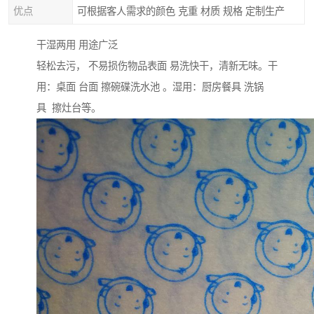
优点
可根据客人需求的颜色 克重 材质 规格 定制生产
干湿两用 用途广泛
轻松去污， 不易损伤物品表面 易洗快干，清新无味。干
用：桌面 台面 擦碗碟洗水池 。湿用：厨房餐具 洗锅
具 擦灶台等。