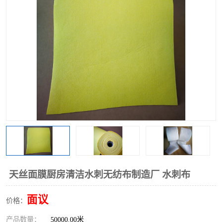
棉柔巾水刺无纺布
印花压花复合布
水刺无纺布
地拖布
懒人抹布
清洁抹布
天丝面膜厨房清洁水刺无纺布制造厂 水刺布
面议
价格：
产品数量：
50000.00米