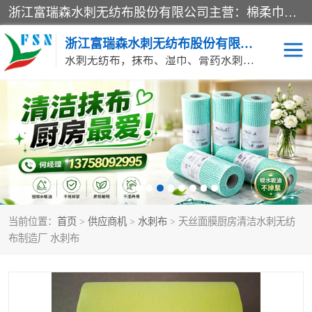
浙江富瑞森水刺无纺布股份有限公司主营：棉柔巾水刺无纺布、水刺布、水刺无纺布、膏药水刺无纺布、清洁抹布、湿巾、针刺无纺布、珍珠纹水刺无纺布、无纺布清洁抹布等产品。浙江富瑞森水刺无纺布股份有限公司积倡导由工程师全面负责生产工艺、产品质量检测的管理模式，通过ISO9001质量体系认证。
浙江富瑞森水刺无纺布股份有限公司
水刺无纺布，抹布、湿巾、膏药水刺无纺布、棉柔巾水刺无纺布、水刺布
水刺布
巴布贴水刺布
PVC革基布
无纺布清洁抹布
防护口罩帽子床单
抗菌等功能性产品
当前位置：
首页
>
供应商机
>
水刺布
> 天丝面膜厨房清洁水刺无纺
多种清洁尘掸
珍珠纹水刺无纺布
布制造厂 水刺布
洁面巾水刺无纺布
针刺无纺布
膏药水刺无纺布
湿巾