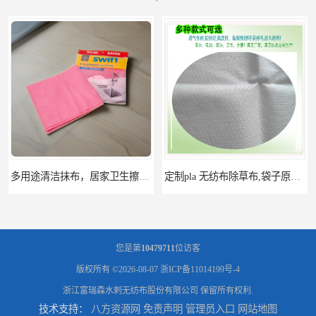
多用途清洁抹布，居家卫生擦布，地板厨房清洁擦布及抹布卷材
定制pla 无纺布除草布,袋子原料,可降解pla无纺布,pla无纺布卷材
您是第
10479711
位访客
版权所有 ©2026-08-07
浙ICP备11014199号-4
浙江富瑞森水刺无纺布股份有限公司
保留所有权利.
技术支持：
八方资源网
免责声明
管理员入口
网站地图