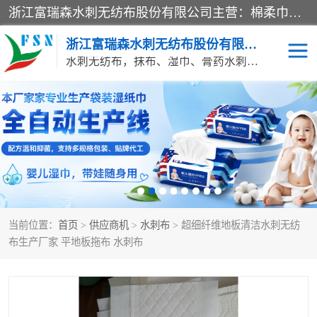
浙江富瑞森水刺无纺布股份有限公司主营：棉柔巾水刺无纺布、水刺布、水刺无纺布、膏药水刺无纺布、清洁抹布、湿巾、针刺无纺布、珍珠纹水刺无纺布、无纺布清洁抹布等产品。浙江富瑞森水刺无纺布股份有限公司积倡导由工程师全面负责生产工艺、产品质量检测的管理模式，通过ISO9001质量体系认证。
浙江富瑞森水刺无纺布股份有限公司
水刺无纺布，抹布、湿巾、膏药水刺无纺布、棉柔巾水刺无纺布、水刺布
水刺布
巴布贴水刺布
PVC革基布
无纺布清洁抹布
防护口罩帽子床单
抗菌等功能性产品
当前位置：
首页
>
供应商机
>
水刺布
> 超细纤维地板清洁水刺无纺
多种清洁尘掸
珍珠纹水刺无纺布
布生产厂家 平地板拖布 水刺布
洁面巾水刺无纺布
针刺无纺布
膏药水刺无纺布
湿巾