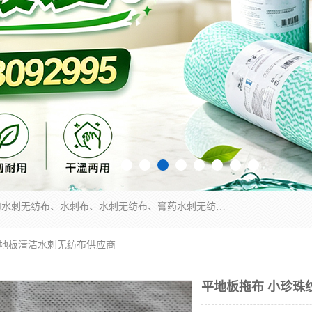
浙江富瑞森水刺无纺布股份有限公司主营：棉柔巾水刺无纺布、水刺布、水刺无纺布、膏药水刺无纺布、清洁抹布、湿巾、针刺无纺布、珍珠纹水刺无纺布、无纺布清洁抹布等产品。浙江富瑞森水刺无纺布股份有限公司积倡导由工程师全面负责生产工艺、产品质量检测的管理模式，通过ISO9001质量体系认证。
纹地板清洁水刺无纺布供应商
平地板拖布 小珍珠