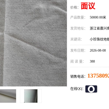
面议
价格：
产品数量：
50000.00米
发货地址：
浙江省嘉兴
关键词：
小珍珠纹地
发布日期：
2026-08-08
阅 读 量：
388
1375809
销售电话：
在线QQ：