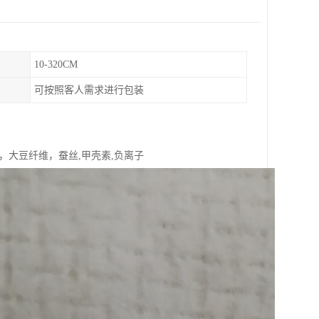
10-320CM
可按照客人需求进行包装
纶，大豆纤维，蚕丝,甲壳素,负离子