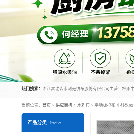
热门搜索：
当前位置：
首页
>
供应商机
>
水刺布
> 平地板拖布 小珍珠
产品分类
Product