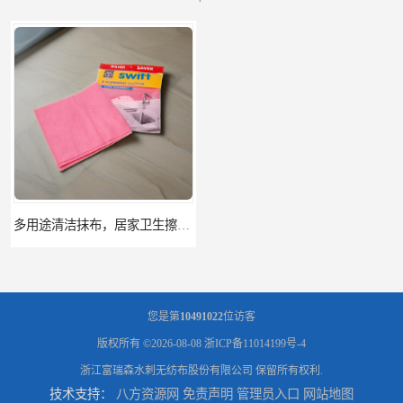
多用途清洁抹布，居家卫生擦布，地板厨房清洁擦布及抹布卷材
定制pla 无纺布除草布,袋子原料,可降解pla无纺布,pla无纺布卷材
您是第
10491022
位访客
版权所有 ©2026-08-08
浙ICP备11014199号-4
浙江富瑞森水刺无纺布股份有限公司
保留所有权利.
技术支持：
八方资源网
免责声明
管理员入口
网站地图