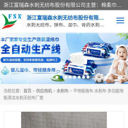
浙江富瑞森水刺无纺布股份有限公司主营：棉柔巾水刺无纺布、水刺布、水刺无纺布、膏药水刺无纺布、清洁抹布、湿巾、针刺无纺布、珍珠纹水刺无纺布、无纺布清洁抹布等产品。浙江富瑞森水刺无纺布股份有限公司积倡导由工程师全面负责生产工艺、产品质量检测的管理模式，通过ISO9001质量体系认证。
浙江富瑞森水刺无纺布股份有限公司
水刺无纺布，抹布、湿巾、膏药水刺无纺布、棉柔巾水刺无纺布、水刺布
水刺布
巴布贴水刺布
PVC革基布
无纺布清洁抹布
防护口罩帽子床单
抗菌等功能性产品
当前位置：
首页
>
供应商机
>
水刺布
> 平地板拖布 水刺布 多功能地
多种清洁尘掸
珍珠纹水刺无纺布
板清洁水刺无纺布厂家
洁面巾水刺无纺布
针刺无纺布
膏药水刺无纺布
湿巾