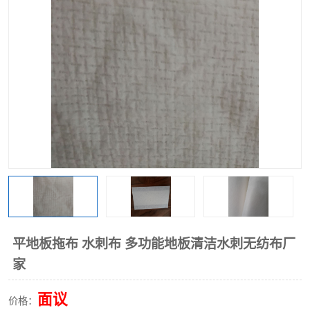
棉柔巾水刺无纺布
印花压花复合布
水刺无纺布
地拖布
懒人抹布
清洁抹布
平地板拖布 水刺布 多功能地板清洁水刺无纺布厂
家
面议
价格：