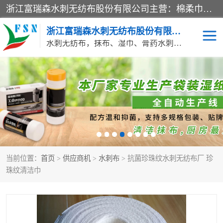
浙江富瑞森水刺无纺布股份有限公司主营：棉柔巾水刺无纺布、水刺布、水刺无纺布、膏药水刺无纺布、清洁抹布、湿巾、针刺无纺布、珍珠纹水刺无纺布、无纺布清洁抹布等产品。浙江富瑞森水刺无纺布股份有限公司积倡导由工程师全面负责生产工艺、产品质量检测的管理模式，通过ISO9001质量体系认证。
浙江富瑞森水刺无纺布股份有限公司
水刺无纺布，抹布、湿巾、膏药水刺无纺布、棉柔巾水刺无纺布、水刺布
水刺布
巴布贴水刺布
PVC革基布
无纺布清洁抹布
防护口罩帽子床单
抗菌等功能性产品
当前位置：
首页
>
供应商机
>
水刺布
> 抗菌珍珠纹水刺无纺布厂 珍
多种清洁尘掸
珍珠纹水刺无纺布
珠纹清洁巾
洁面巾水刺无纺布
针刺无纺布
膏药水刺无纺布
湿巾