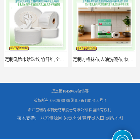
定制方格抹布,去油洗碗布,巾,卷布,厨房洗碗巾,印花抹布
定制湿巾,无纺布湿巾,酒精湿巾,皮肤清洁,清洁湿巾
您是第
10459459
位访客
版权所有 ©2026-08-06
浙ICP备11014199号-4
浙江富瑞森水刺无纺布股份有限公司
保留所有权利.
技术支持：
八方资源网
免责声明
管理员入口
网站地图
细纤维清洁抹布 汽车清洁巾 多色细抹布
印花抹布,清洁抹布,条纹抹布卷 网孔印花抹布