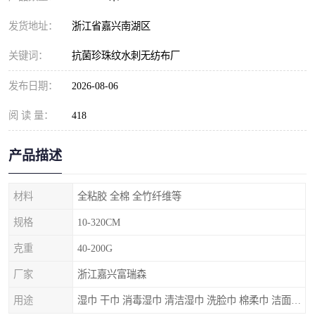
发货地址：
浙江省嘉兴南湖区
关键词：
抗菌珍珠纹水刺无纺布厂
发布日期：
2026-08-06
阅 读 量：
418
产品描述
材料
全粘胶 全棉 全竹纤维等
规格
10-320CM
克重
40-200G
厂家
浙江嘉兴富瑞森
用途
湿巾 干巾 消毒湿巾 清洁湿巾 洗脸巾 棉柔巾 洁面巾 口罩 膏药贴布等