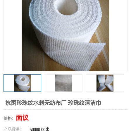
棉柔巾水刺无纺布
印花压花复合布
水刺无纺布
地拖布
懒人抹布
清洁抹布
抗菌珍珠纹水刺无纺布厂 珍珠纹清洁巾
面议
价格：
产品数量：
50000.00米