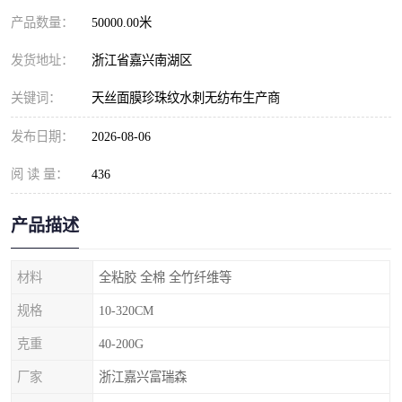
产品数量：
50000.00米
发货地址：
浙江省嘉兴南湖区
关键词：
天丝面膜珍珠纹水刺无纺布生产商
发布日期：
2026-08-06
阅 读 量：
436
产品描述
材料
全粘胶 全棉 全竹纤维等
规格
10-320CM
克重
40-200G
厂家
浙江嘉兴富瑞森