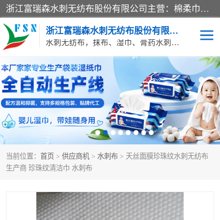
浙江富瑞森水刺无纺布股份有限公司主营：棉柔巾水刺无纺布、水刺布、水刺无纺布、膏药水刺无纺布、清洁抹布、湿巾、针刺无纺布、珍珠纹水刺无纺布、无纺布清洁抹布等产品。浙江富瑞森水刺无纺布股份有限公司积倡导由工程师全面负责生产工艺、产品质量检测的管理模式，通过ISO9001质量体系认证。
浙江富瑞森水刺无纺布股份有限公司
水刺无纺布，抹布、湿巾、膏药水刺无纺布、棉柔巾水刺无纺布、水刺布
水刺布
巴布贴水刺布
PVC革基布
无纺布清洁抹布
防护口罩帽子床单
抗菌等功能性产品
当前位置：
首页
>
供应商机
>
水刺布
> 天丝面膜珍珠纹水刺无纺布
多种清洁尘掸
珍珠纹水刺无纺布
生产商 珍珠纹清洁巾 水刺布
洁面巾水刺无纺布
针刺无纺布
膏药水刺无纺布
湿巾