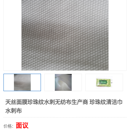
棉柔巾水刺无纺布
印花压花复合布
水刺无纺布
地拖布
懒人抹布
清洁抹布
天丝面膜珍珠纹水刺无纺布生产商 珍珠纹清洁巾
水刺布
面议
价格：