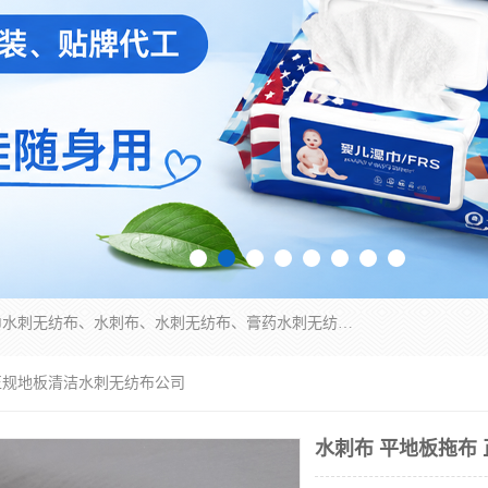
浙江富瑞森水刺无纺布股份有限公司主营：棉柔巾水刺无纺布、水刺布、水刺无纺布、膏药水刺无纺布、清洁抹布、湿巾、针刺无纺布、珍珠纹水刺无纺布、无纺布清洁抹布等产品。浙江富瑞森水刺无纺布股份有限公司积倡导由工程师全面负责生产工艺、产品质量检测的管理模式，通过ISO9001质量体系认证。
 正规地板清洁水刺无纺布公司
水刺布 平地板拖布