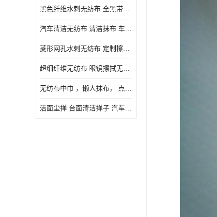
黑色纤维水刺无纺布 全黑带色 黄色 蓝色 米色 带色水刺无纺布
汽车清洁无纺布 清洁抹布 车间设备清洁油污抹布 居家清洁无纺布
菱形网孔水刺无纺布 定制擦巾抹布原材料 吸油布方孔网孔水刺布
超细纤维无纺布 眼镜擦拭无纺布 超细纤维汽车抹布 超细洗脸巾
无纺布中巾 ，懒人抹布， 点断卷洗碗巾 方巾
洁面尘掸 台面清洁掸子 汽车尘掸 静电吸毛发纤维尘掸