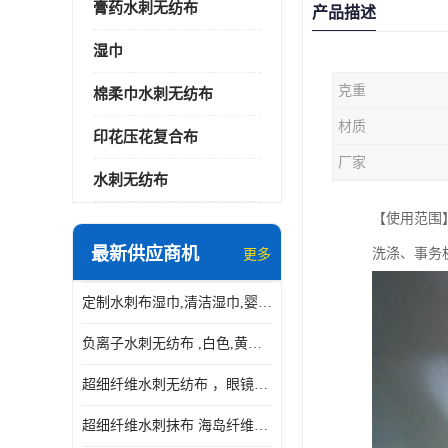
膏药水刺无纺布
产品描述
湿巾
克重
棉柔巾水刺无纺布
材质
印花压花复合布
厂家
水刺无纺布
【使用范围
最新供应商机
洗涤、事务
更多
定制水刺布湿巾,清洁湿巾,婴幼儿湿纸巾,干湿巾,环保卫生湿巾
负离子水刺无纺布 ,白色,黄色保生芯片水刺布
超细纤维水刺无纺布 ，眼镜镜头擦拭布 ，汽车毛巾，柔软无纺布
超细纤维水刺抹布 海岛纤维超柔软清洁擦布 眼镜 镜片清洁擦布