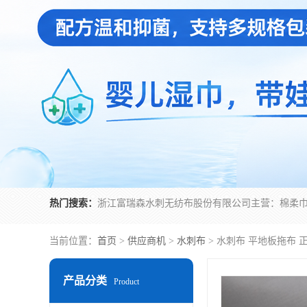
热门搜索：
当前位置：
首页
>
供应商机
>
水刺布
> 水刺布 平地板拖布
产品分类
Product