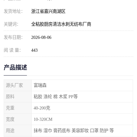
发货地址：
浙江省嘉兴南湖区
关键词：
全粘胶厨房清洁水刺无纺布厂商
发布日期：
2026-08-06
阅 读 量：
443
产品描述
源头厂家
富瑞森
原料
粘胶 涤纶 棉 木浆 PP等
克重
40-200克
宽度
10-320CM
用途
抹布 湿巾 膏药底布 美容卸妆 口罩 防护 等