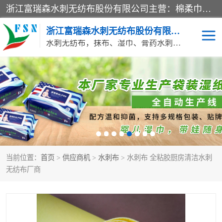
浙江富瑞森水刺无纺布股份有限公司主营：棉柔巾水刺无纺布、水刺布、水刺无纺布、膏药水刺无纺布、清洁抹布、湿巾、针刺无纺布、珍珠纹水刺无纺布、无纺布清洁抹布等产品。浙江富瑞森水刺无纺布股份有限公司积倡导由工程师全面负责生产工艺、产品质量检测的管理模式，通过ISO9001质量体系认证。
浙江富瑞森水刺无纺布股份有限公司
水刺无纺布，抹布、湿巾、膏药水刺无纺布、棉柔巾水刺无纺布、水刺布
水刺布
巴布贴水刺布
PVC革基布
无纺布清洁抹布
防护口罩帽子床单
抗菌等功能性产品
当前位置：
首页
>
供应商机
>
水刺布
> 水刺布 全粘胶厨房清洁水刺
多种清洁尘掸
珍珠纹水刺无纺布
无纺布厂商
洁面巾水刺无纺布
针刺无纺布
膏药水刺无纺布
湿巾