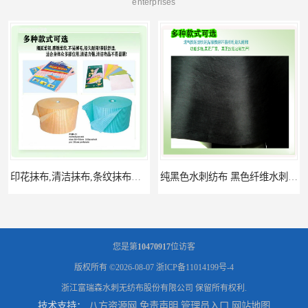
enterprises
印花抹布,清洁抹布,条纹抹布卷 网孔印花抹布
纯黑色水刺纺布 黑色纤维水刺无纺布 遮阳无纺布 花卉遮阳无纺布
您是第
10470917
位访客
版权所有 ©2026-08-07
浙ICP备11014199号-4
浙江富瑞森水刺无纺布股份有限公司
保留所有权利.
技术支持：
八方资源网
免责声明
管理员入口
网站地图