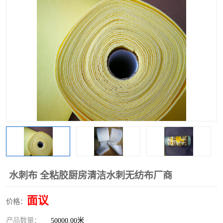
棉柔巾水刺无纺布
印花压花复合布
水刺无纺布
地拖布
懒人抹布
清洁抹布
水刺布 全粘胶厨房清洁水刺无纺布厂商
面议
价格：
产品数量：
50000.00米