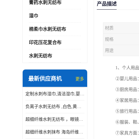
膏药水刺无纺布
产品描述
湿巾
材质
棉柔巾水刺无纺布
规格
印花压花复合布
用途
水刺无纺布
1、个人用
最新供应商机
②婴儿用品
更多
③厨房用品
定制水刺布湿巾,清洁湿巾,婴幼儿湿纸巾,干湿巾,环保卫生湿巾
④家居用品
负离子水刺无纺布 ,白色,黄色保生芯片水刺布
⑤旅行用品
超细纤维水刺无纺布 ，眼镜镜头擦拭布 ，汽车毛巾，柔软无纺布
⑥服装、鞋
超细纤维水刺抹布 海岛纤维超柔软清洁擦布 眼镜 镜片清洁擦布
⑦家具方面