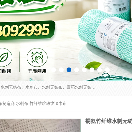
浙江富瑞森水刺无纺布股份有限公司主营：棉柔巾水刺无纺布、水刺布、水刺无纺布、膏药水刺无纺布、清洁抹布、湿巾、针刺无纺布、珍珠纹水刺无纺布、无纺布清洁抹布等产品。浙江富瑞森水刺无纺布股份有限公司积倡导由工程师全面负责生产工艺、产品质量检测的管理模式，通过ISO9001质量体系认证。
布制造商 水刺布 竹纤维珍珠纹湿巾布
铜氨竹纤维水刺无纺