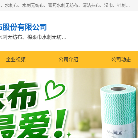
浙江富瑞森水刺无纺布股份有限公司主营：棉柔巾水刺无纺布、水刺布、水刺无纺布、膏药水刺无纺布、清洁抹布、湿巾、针刺无纺布、珍珠纹水刺无纺布、无纺布清洁抹布等产品。浙江富瑞森水刺无纺布股份有限公司积倡导由工程师全面负责生产工艺、产品质量检测的管理模式，通过ISO9001质量体系认证。
布股份有限公司
水刺无纺布，抹布、湿巾、膏药水刺无纺布、棉柔巾水刺无纺布、水刺布
企业视频
公司介绍
公司动态