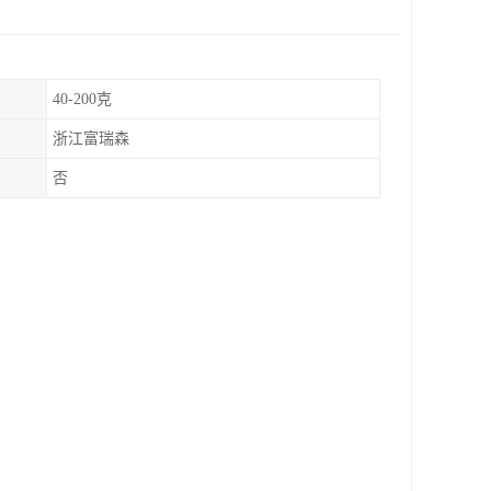
40-200克
浙江富瑞森
否
。