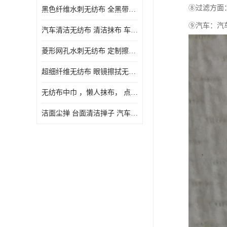
⑧过滤方面
黑色纤维水刺无纺布 全黑带色 黄色 蓝色 米色 带色水刺无纺布
⑨汽车：汽
汽车清洁无纺布 清洁抹布 车间设备清洁油污抹布 居家清洁无纺布
菱形网孔水刺无纺布 定制擦巾抹布原材料 吸油布方孔网孔水刺布
超细纤维无纺布 眼镜擦拭无纺布 超细纤维汽车抹布 超细洗脸巾
无纺布中巾 ，懒人抹布， 点断卷洗碗巾 方巾
洁面尘掸 台面清洁掸子 汽车尘掸 静电吸毛发纤维尘掸