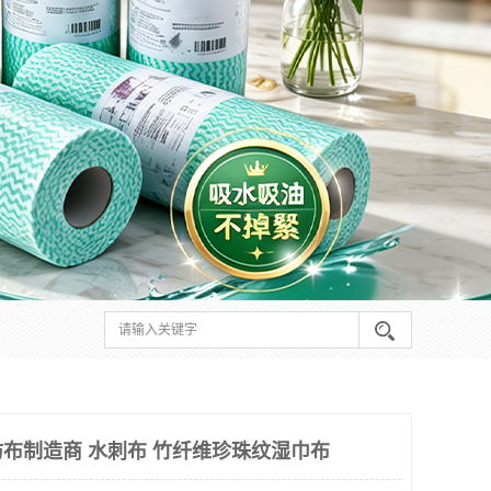
布制造商 水刺布 竹纤维珍珠纹湿巾布