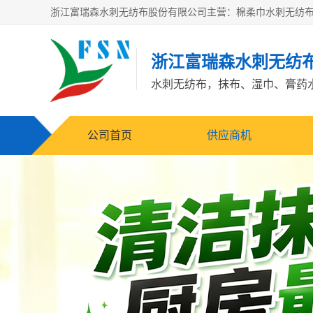
浙江富瑞森水刺无纺
公司首页
供应商机