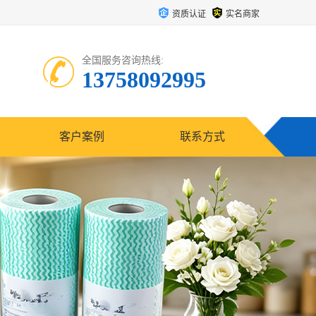
资质认证
实名商家
全国服务咨询热线:
13758092995
客户案例
联系方式