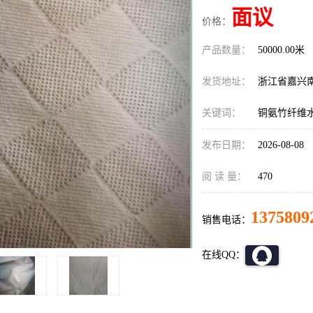
面议
价格：
产品数量：
50000.00米
发货地址：
浙江省嘉兴
关键词：
铜氨竹纤维
发布日期：
2026-08-08
阅 读 量：
470
1375809
销售电话：
在线QQ：