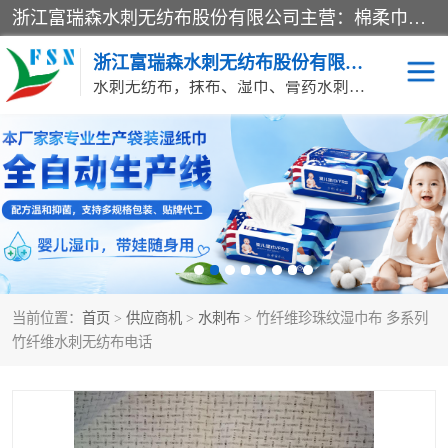
浙江富瑞森水刺无纺布股份有限公司主营：棉柔巾水刺无纺布、水刺布、水刺无纺布、膏药水刺无纺布、清洁抹布、湿巾、针刺无纺布、珍珠纹水刺无纺布、无纺布清洁抹布等产品。浙江富瑞森水刺无纺布股份有限公司积倡导由工程师全面负责生产工艺、产品质量检测的管理模式，通过ISO9001质量体系认证。
浙江富瑞森水刺无纺布股份有限公司
水刺无纺布，抹布、湿巾、膏药水刺无纺布、棉柔巾水刺无纺布、水刺布
水刺布
巴布贴水刺布
PVC革基布
无纺布清洁抹布
防护口罩帽子床单
抗菌等功能性产品
当前位置：
首页
>
供应商机
>
水刺布
> 竹纤维珍珠纹湿巾布 多系列
多种清洁尘掸
珍珠纹水刺无纺布
竹纤维水刺无纺布电话
洁面巾水刺无纺布
针刺无纺布
膏药水刺无纺布
湿巾