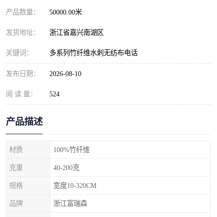
产品数量：
50000.00米
发货地址：
浙江省嘉兴南湖区
关键词：
多系列竹纤维水刺无纺布电话
发布日期：
2026-08-10
阅 读 量：
524
产品描述
材质
100%竹纤维
克重
40-200克
规格
宽度10-320CM
品牌
浙江富瑞森