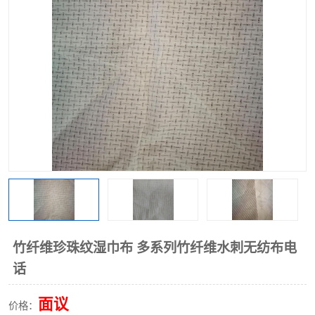
棉柔巾水刺无纺布
印花压花复合布
水刺无纺布
地拖布
懒人抹布
清洁抹布
竹纤维珍珠纹湿巾布 多系列竹纤维水刺无纺布电
话
面议
价格：