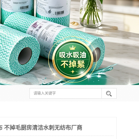
布 不掉毛厨房清洁水刺无纺布厂商