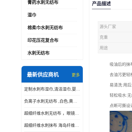
膏药水刺无纺布
产品描述
湿巾
源头厂家
棉柔巾水刺无纺布
克重
印花压花复合布
用途
水刺无纺布
吸油后的抹
最新供应商机
去油污更轻
更多
易清洗:用
定制水刺布湿巾,清洁湿巾,婴幼儿湿纸巾,干湿巾,环保卫生湿巾
轻松吸水:
负离子水刺无纺布 ,白色,黄色保生芯片水刺布
点断可撕设计
超细纤维水刺无纺布 ，眼镜镜头擦拭布 ，汽车毛巾，柔软无纺布
超细纤维水刺抹布 海岛纤维超柔软清洁擦布 眼镜 镜片清洁擦布