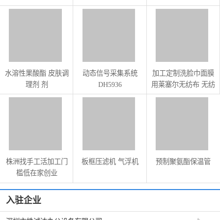
WA53005.A
水溶性果酸酯 皮肤调
动态信号采集系统
加工定制洗脸巾面膜
理剂 剂
DH5936
用莱塞尔无纺布 无纺
布湿巾布 竹纤维水刺
无纺布厂家
株洲找手工活加工门
板框压滤机 气浮机
预制聚氨酯保温管
槛低在家创业
入驻企业