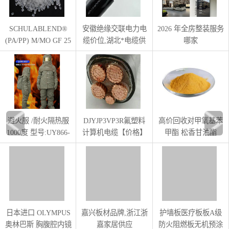
SCHULABLEND®
安徽绝缘交联电力电
2026 年全房整装服务
(PA/PP) M/MO GF 25
缆价位,湖北*电缆供
哪家
橡塑材料提供
应
避火服 /耐火隔热服
DJYJP3VP3R氟塑料
高价回收对甲氧基苯
1000度 型号:UY866-
计算机电缆【价格】
甲酯 松香甘油酯
QLWS-002库号：
直销商1
M15708
日本进口 OLYMPUS
嘉兴板材品牌,浙江浙
护墙板医疗板板A级
奥林巴斯 胸腹腔内镜
嘉家居供应
防火阻燃板无机预涂